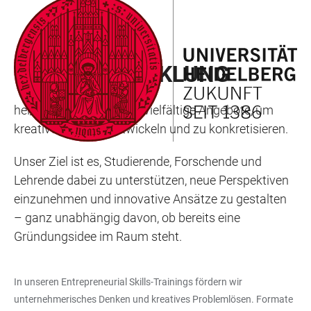
ZUM
HAUPTNAVIGATION
WEBSEITENSUCHE
LINKS
HAUPTINHALT
ÖFFNEN
ÖFFNEN
ZUR
IDEENENTWICKLUNG
BARRIEREFREIHEIT
hei_INNOVATION bietet vielfältige Angebote, um
kreative Ideen zu entwickeln und zu konkretisieren.
Unser Ziel ist es, Studierende, Forschende und
Lehrende dabei zu unterstützen, neue Perspektiven
einzunehmen und innovative Ansätze zu gestalten
– ganz unabhängig davon, ob bereits eine
Gründungsidee im Raum steht.
In unseren Entrepreneurial Skills-Trainings fördern wir
unternehmerisches Denken und kreatives Problemlösen. Formate