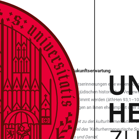
hichtskonzepte zur Generierung von Zukunftserwartung
pse“ zugewiesen werden, spielen Geschichtserinnerungen eine wesentliche 
erinnerungen der israelitischen und antik-jüdischen historischen Vergewi
lyptischen“ Existenz in einem Zeitschema bestimmt werden (äthHen 93,1–1
Fragen apokalyptischer Zukunftserwartungen an ihnen eher implizit oder
versität Greifswald. Im Rahmen seiner Arbeit zu den kulturhermeneutische
thias Petzoldt und Michael Roth) und Teil des "Kulturhermeneutische Sozie
spektive“ sowie an Kommentaren zu Amos und Daniel.