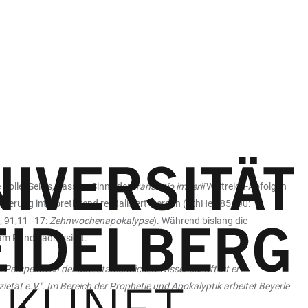
Rolle. Sei es, dass im Sinne der
translatio imperii
Weltreich-Abfolgen
sserung interpretierend revitalisiert werden (äthHen 85–90:
0; 91,11–17:
Zehnwochenapokalypse
). Während bislang die
 am Rande adressiert.
n Perspektiven der alttestamentlichen Wissenschaft ist er
tät e.V.". Im Bereich der Prophetie und Apokalyptik arbeitet Beyerle