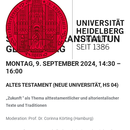
ZUM
HAUPTNAVIGATION
WEBSEITENSUCHE
LINKS
HAUPTINHALT
ÖFFNEN
ÖFFNEN
ZUR
BARRIEREFREIHEIT
PROGRAMM
SEKTIONSVERANSTALTUN
GEN MONTAG
MONTAG, 9. SEPTEMBER 2024, 14:30 –
16:00
ALTES TESTAMENT (NEUE UNIVERSITÄT, HS 04)
„Zukunft " als Thema alttestamentlicher und altorientalischer
Texte und Traditionen
Moderation: Prof. Dr. Corinna Körting (Hamburg)