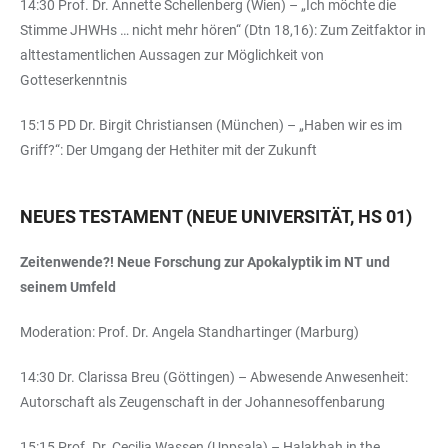
14:30 Prof. Dr. Annette Schellenberg (Wien) – „Ich möchte die
Stimme JHWHs … nicht mehr hören“ (Dtn 18,16): Zum Zeitfaktor in
alttestamentlichen Aussagen zur Möglichkeit von
Gotteserkenntnis
15:15 PD Dr. Birgit Christiansen (München) – „Haben wir es im
Griff?“: Der Umgang der Hethiter mit der Zukunft
NEUES TESTAMENT (NEUE UNIVERSITÄT, HS 01)
Zeitenwende?! Neue Forschung zur Apokalyptik im NT und
seinem Umfeld
Moderation: Prof. Dr. Angela Standhartinger (Marburg)
14:30 Dr. Clarissa Breu (Göttingen) – Abwesende Anwesenheit:
Autorschaft als Zeugenschaft in der Johannesoffenbarung
15:15 Prof. Dr. Cecilia Wassen (Uppsala) – Halakhah in the