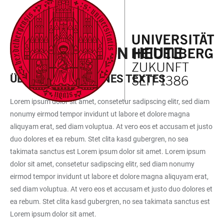
ZUM
HAUPTNAVIGATION
WEBSEITENSUCHE
LINKS
HAUPTINHALT
ÖFFNEN
ÖFFNEN
ZUR
TESTSEITE VON HEUTE
BARRIEREFREIHEIT
ÜBERSCHRIFT MEINES TEXTES
Lorem ipsum dolor sit amet, consetetur sadipscing elitr, sed diam
nonumy eirmod tempor invidunt ut labore et dolore magna
aliquyam erat, sed diam voluptua. At vero eos et accusam et justo
duo dolores et ea rebum. Stet clita kasd gubergren, no sea
takimata sanctus est Lorem ipsum dolor sit amet. Lorem ipsum
dolor sit amet, consetetur sadipscing elitr, sed diam nonumy
eirmod tempor invidunt ut labore et dolore magna aliquyam erat,
sed diam voluptua. At vero eos et accusam et justo duo dolores et
ea rebum. Stet clita kasd gubergren, no sea takimata sanctus est
Lorem ipsum dolor sit amet.