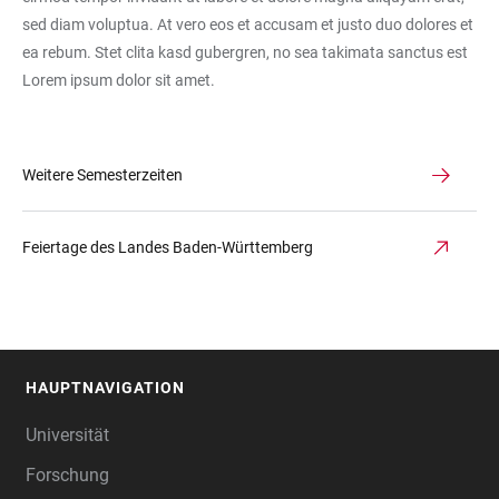
sed diam voluptua. At vero eos et accusam et justo duo dolores et
ea rebum. Stet clita kasd gubergren, no sea takimata sanctus est
Lorem ipsum dolor sit amet.
Weitere Semesterzeiten
Feiertage des Landes Baden-Württemberg
HAUPTNAVIGATION
FOOTER
Universität
Forschung