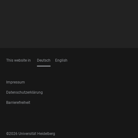
FOOTER
MEMBERSHIPS
This website in
Deutsch
English
SPRACHEN
FOOTER
Impressum
LEGAL
Datenschutzerklärung
Barrierefreiheit
FOOTER
SOCIAL
MEDIA
©2026 Universität Heidelberg