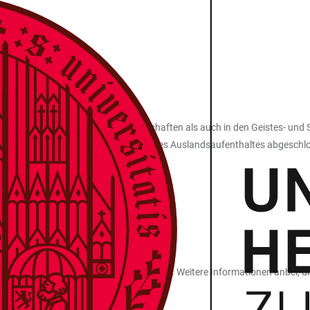
NTIAGO
 sowohl im Bereich der Naturwissenschaften als auch in den Geistes- und 
ter im BA-Studium sollten vor Beginn des Auslandsaufenthaltes abgeschlo
eisemestrige Aufenthalte zur Verfügung. Weitere Informationen anbei, di