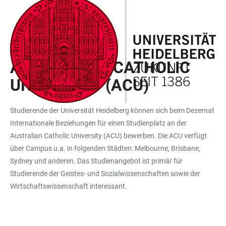
ZUM
HAUPTNAVIGATION
WEBSEITENSUCHE
LINKS
HAUPTINHALT
ÖFFNEN
ÖFFNEN
ZUR
BARRIEREFREIHEIT
AUSTAUSCHPROGRAMME
AUSTRALIAN CATHOLIC
UNIVERSITY (ACU)
Studierende der Universität Heidelberg können sich beim Dezernat
Internationale Beziehungen für einen Studienplatz an der
Australian Catholic University (ACU) bewerben. Die ACU verfügt
über Campus u.a. in folgenden Städten: Melbourne, Brisbane,
Sydney und anderen. Das Studienangebot ist primär für
Studierende der Geistes- und Sozialwissenschaften sowie der
Wirtschaftswissenschaft interessant.