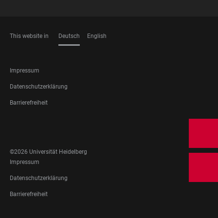
This website in
Deutsch
English
SPRACHEN
FOOTER
Impressum
LEGAL
Datenschutzerklärung
Barrierefreiheit
FOOTER
SOCIAL
MEDIA
©2026 Universität Heidelberg
FOOTER
Impressum
LEGAL
Datenschutzerklärung
Barrierefreiheit