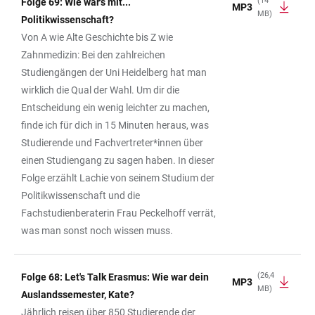
(14
Folge 69: Wie wär's mit...
MP3
MB)
Politikwissenschaft?
Von A wie Alte Geschichte bis Z wie
Zahnmedizin: Bei den zahlreichen
Studiengängen der Uni Heidelberg hat man
wirklich die Qual der Wahl. Um dir die
Entscheidung ein wenig leichter zu machen,
finde ich für dich in 15 Minuten heraus, was
Studierende und Fachvertreter*innen über
einen Studiengang zu sagen haben. In dieser
Folge erzählt Lachie von seinem Studium der
Politikwissenschaft und die
Fachstudienberaterin Frau Peckelhoff verrät,
was man sonst noch wissen muss.
(26,4
Folge 68: Let's Talk Erasmus: Wie war dein
MP3
MB)
Auslandssemester, Kate?
Jährlich reisen über 850 Studierende der