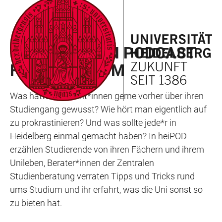
ZUM
HAUPTNAVIGATION
WEBSEITENSUCHE
LINKS
HAUPTINHALT
ÖFFNEN
ÖFFNEN
ZUR
HEIPOD – DEIN PODCAST
BARRIEREFREIHEIT
FÜR'S STUDIUM
Was hätten Student*innen gerne vorher über ihren
Studiengang gewusst? Wie hört man eigentlich auf
zu prokrastinieren? Und was sollte jede*r in
Heidelberg einmal gemacht haben? In heiPOD
erzählen Studierende von ihren Fächern und ihrem
Unileben, Berater*innen der Zentralen
Studienberatung verraten Tipps und Tricks rund
ums Studium und ihr erfahrt, was die Uni sonst so
zu bieten hat.