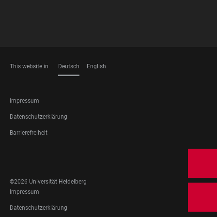
This website in
Deutsch
English
SPRACHEN
FOOTER
Impressum
LEGAL
Datenschutzerklärung
Barrierefreiheit
FOOTER
SOCIAL
MEDIA
©2026 Universität Heidelberg
FOOTER
Impressum
LEGAL
Datenschutzerklärung