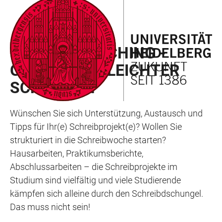
ZUM
HAUPTNAVIGATION
WEBSEITENSUCHE
LINKS
HAUPTINHALT
ÖFFNEN
ÖFFNEN
ZUR
SCHREIBCOACHING -
BARRIEREFREIHEIT
GEMEINSAM LEICHTER
SCHREIBEN
Wünschen Sie sich Unterstützung, Austausch und
Tipps für Ihr(e) Schreibprojekt(e)? Wollen Sie
strukturiert in die Schreibwoche starten?
Hausarbeiten, Praktikumsberichte,
Abschlussarbeiten – die Schreibprojekte im
Studium sind vielfältig und viele Studierende
kämpfen sich alleine durch den Schreibdschungel.
Das muss nicht sein!