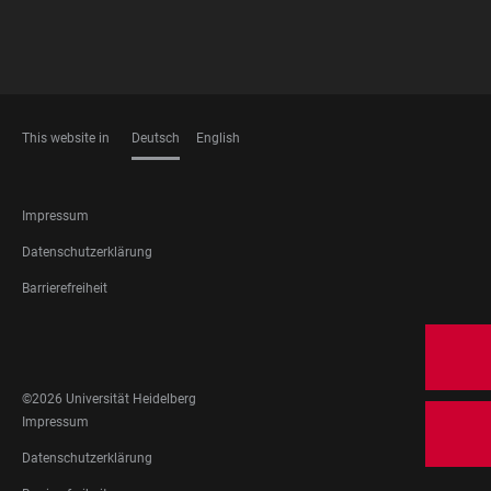
This website in
Deutsch
English
SPRACHEN
FOOTER
Impressum
LEGAL
Datenschutzerklärung
Barrierefreiheit
FOOTER
SOCIAL
MEDIA
©2026 Universität Heidelberg
FOOTER
Impressum
LEGAL
Datenschutzerklärung