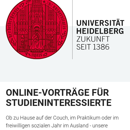
ZUM
HAUPTNAVIGATION
WEBSEITENSUCHE
LINKS
HAUPTINHALT
ÖFFNEN
ÖFFNEN
ZUR
BARRIEREFREIHEIT
ONLINE-VORTRÄGE FÜR
STUDIENINTERESSIERTE
Ob zu Hause auf der Couch, im Praktikum oder im
freiwilligen sozialen Jahr im Ausland - unsere