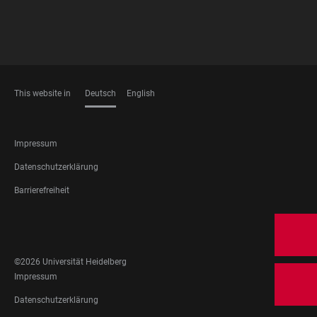
This website in
Deutsch
English
SPRACHEN
FOOTER
Impressum
LEGAL
Datenschutzerklärung
Barrierefreiheit
FOOTER
SOCIAL
MEDIA
©2026 Universität Heidelberg
FOOTER
Impressum
LEGAL
Datenschutzerklärung