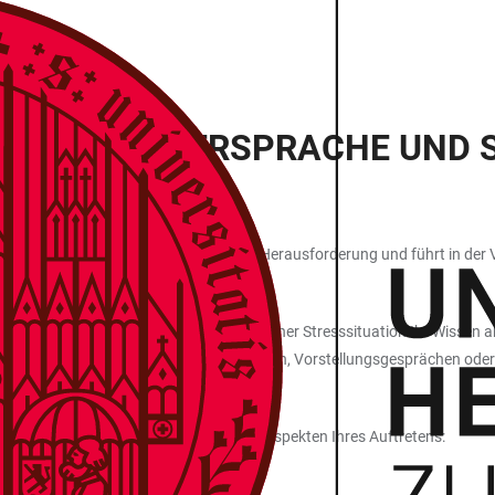
URCH KÖRPERSPRACHE UND 
h – zu absolvieren, ist eine besondere Herausforderung und führt in der
mündliche Prüfung zu gehen und auch in einer Stresssituation Ihr Wissen
fungssituationen – bei Präsentationen, Vorstellungsgesprächen oder im Al
he Übungen insbesondere an folgenden Aspekten Ihres Auftretens: