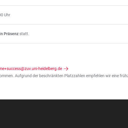
00 Uhr
in Präsenz
statt.
me+success@zuv.uni-heidelberg.de
mmen. Aufgrund der beschränkten Platzzahlen empfehlen wir eine früh