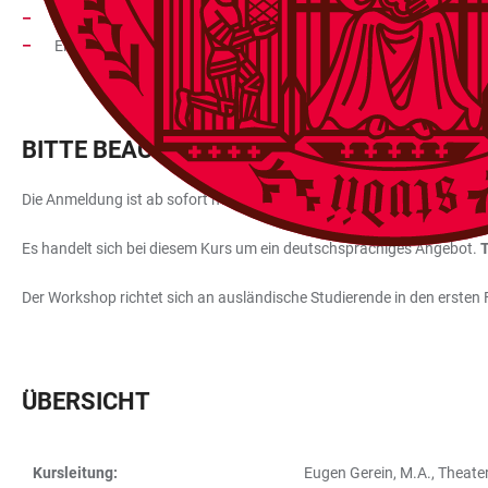
Gestik und Mimik
Einsatz der Stimme
BITTE BEACHTEN SIE
Die Anmeldung ist ab sofort möglich.
Es handelt sich bei diesem Kurs um ein deutschsprachiges Angebot.
T
Der Workshop richtet sich an ausländische Studierende in den erste
ÜBERSICHT
Kursleitung:
Eugen Gerein, M.A., Theater