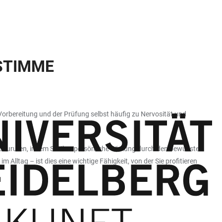
STIMME
 Vorbereitung und der Prüfung selbst häufig zu Nervosität und
 abzurufen, indem Sie Ihre persönliche Wirkung durch den bewussten
ltag – ist dies eine wichtige Fähigkeit, von der Sie profitieren