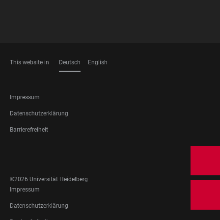
This website in
Deutsch
English
SPRACHEN
FOOTER
Impressum
LEGAL
Datenschutzerklärung
Barrierefreiheit
FOOTER
SOCIAL
MEDIA
©2026 Universität Heidelberg
FOOTER
Impressum
LEGAL
Datenschutzerklärung