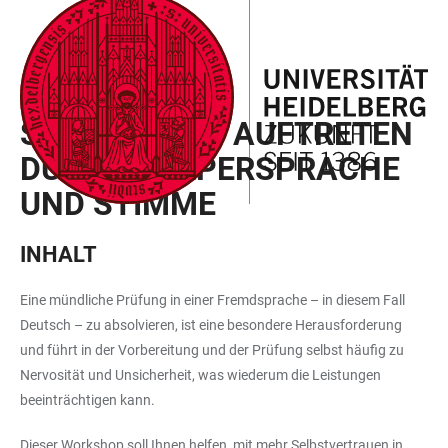
ZUM
HAUPTNAVIGATION
WEBSEITENSUCHE
LINKS
HAUPTINHALT
ÖFFNEN
ÖFFNEN
ZUR
BARRIEREFREIHEIT
WORKSHOP
SOUVERÄNES AUFTRETEN
DURCH KÖRPERSPRACHE
UND STIMME
INHALT
Eine mündliche Prüfung in einer Fremdsprache – in diesem Fall
Deutsch – zu absolvieren, ist eine besondere Herausforderung
und führt in der Vorbereitung und der Prüfung selbst häufig zu
Nervosität und Unsicherheit, was wiederum die Leistungen
beeinträchtigen kann.
Dieser Workshop soll Ihnen helfen, mit mehr Selbstvertrauen in