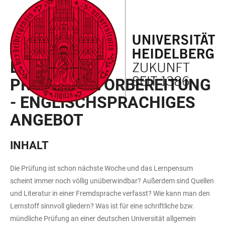
ZUM
HAUPTNAVIGATION
WEBSEITENSUCHE
LINKS
HAUPTINHALT
ÖFFNEN
ÖFFNEN
ZUR
BARRIEREFREIHEIT
SEMESTERBEGLEITPROGRAMM
EFFEKTIVE
PRÜFUNGSVORBEREITUNG
- ENGLISCHSPRACHIGES
ANGEBOT
INHALT
Die Prüfung ist schon nächste Woche und das Lernpensum
scheint immer noch völlig unüberwindbar? Außerdem sind Quellen
und Literatur in einer Fremdsprache verfasst? Wie kann man den
Lernstoff sinnvoll gliedern? Was ist für eine schriftliche bzw.
mündliche Prüfung an einer deutschen Universität allgemein