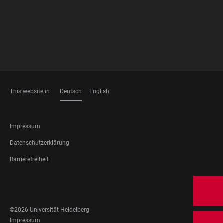
This website in
Deutsch
English
SPRACHEN
FOOTER
Impressum
LEGAL
Datenschutzerklärung
Barrierefreiheit
FOOTER
SOCIAL
MEDIA
©2026 Universität Heidelberg
FOOTER
Impressum