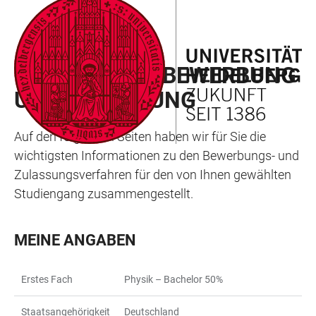
ZUM
HAUPTNAVIGATION
WEBSEITENSUCHE
LINKS
HAUPTINHALT
ÖFFNEN
ÖFFNEN
ZUR
MEIN WEG ZU BEWERBUNG
BARRIEREFREIHEIT
UND ZULASSUNG
Auf den folgenden Seiten haben wir für Sie die
wichtigsten Informationen zu den Bewerbungs- und
Zulassungsverfahren für den von Ihnen gewählten
Studiengang zusammengestellt.
MEINE ANGABEN
Erstes Fach
Physik – Bachelor 50%
Staatsangehörigkeit
Deutschland