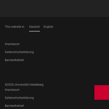
This website in
Deutsch
English
SPRACHEN
FOOTER
Impressum
LEGAL
Datenschutzerklärung
Barrierefreiheit
FOOTER
SOCIAL
MEDIA
©2026 Universität Heidelberg
FOOTER
Impressum
LEGAL
Datenschutzerklärung
Barrierefreiheit