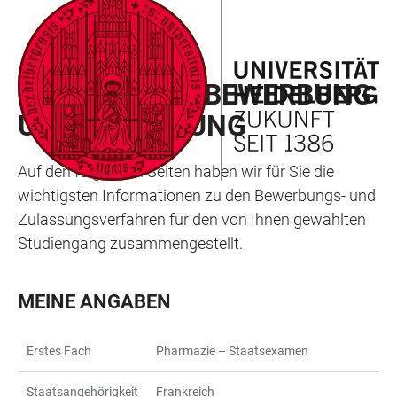
ZUM
HAUPTNAVIGATION
WEBSEITENSUCHE
LINKS
HAUPTINHALT
ÖFFNEN
ÖFFNEN
ZUR
MEIN WEG ZU BEWERBUNG
BARRIEREFREIHEIT
UND ZULASSUNG
Auf den folgenden Seiten haben wir für Sie die
wichtigsten Informationen zu den Bewerbungs- und
Zulassungsverfahren für den von Ihnen gewählten
Studiengang zusammengestellt.
MEINE ANGABEN
Erstes Fach
Pharmazie – Staatsexamen
Staatsangehörigkeit
Frankreich