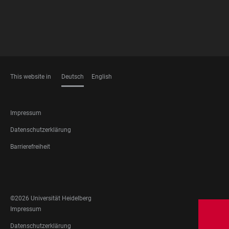
This website in
Deutsch
English
SPRACHEN
FOOTER
Impressum
LEGAL
Datenschutzerklärung
Barrierefreiheit
FOOTER
SOCIAL
MEDIA
©2026 Universität Heidelberg
FOOTER
Impressum
LEGAL
Datenschutzerklärung