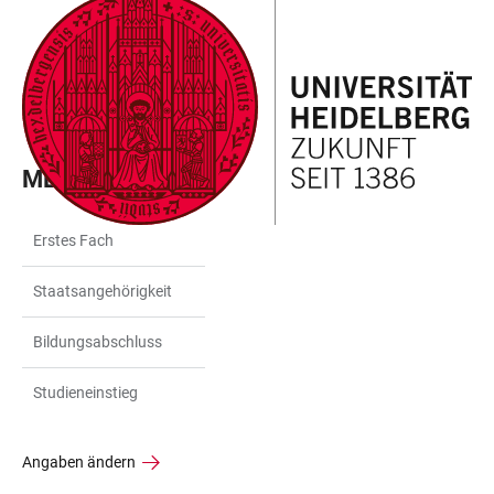
ZUM
HAUPTNAVIGATION
WEBSEITENSUCHE
LINKS
HAUPTINHALT
ÖFFNEN
ÖFFNEN
ZUR
BARRIEREFREIHEIT
MEINE ANGABEN
Erstes Fach
Staatsangehörigkeit
Bildungsabschluss
Studieneinstieg
Angaben ändern