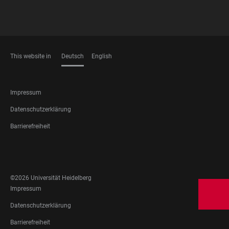
This website in
Deutsch
English
SPRACHEN
FOOTER
Impressum
LEGAL
Datenschutzerklärung
Barrierefreiheit
FOOTER
SOCIAL
MEDIA
©2026 Universität Heidelberg
FOOTER
Impressum
LEGAL
Datenschutzerklärung
Barrierefreiheit