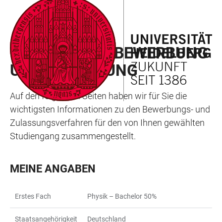
ZUM
HAUPTNAVIGATION
WEBSEITENSUCHE
LINKS
HAUPTINHALT
ÖFFNEN
ÖFFNEN
ZUR
MEIN WEG ZU BEWERBUNG
BARRIEREFREIHEIT
UND ZULASSUNG
Auf den folgenden Seiten haben wir für Sie die
wichtigsten Informationen zu den Bewerbungs- und
Zulassungsverfahren für den von Ihnen gewählten
Studiengang zusammengestellt.
MEINE ANGABEN
Erstes Fach
Physik – Bachelor 50%
Staatsangehörigkeit
Deutschland