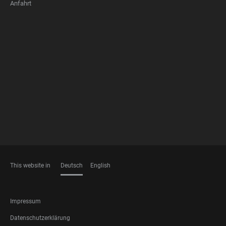
Anfahrt
FOOTER
MEMBERSHIPS
This website in
Deutsch
English
SPRACHEN
FOOTER
Impressum
LEGAL
Datenschutzerklärung