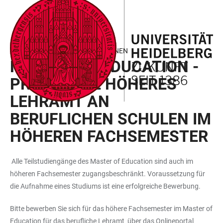
ZUM
HAUPTNAVIGATION
WEBSEITENSUCHE
LINKS
HAUPTINHALT
ÖFFNEN
ÖFFNEN
ZUR
BARRIEREFREIHEIT
INTERNATIONALE BEWERBER*INNEN
MASTER OF EDUCATION -
PROFILLINIE HÖHERES
LEHRAMT AN
BERUFLICHEN SCHULEN IM
HÖHEREN FACHSEMESTER
Alle Teilstudiengänge des Master of Education sind auch im
höheren Fachsemester zugangsbeschränkt. Voraussetzung für
die Aufnahme eines Studiums ist eine erfolgreiche Bewerbung.
Bitte bewerben Sie sich für das höhere Fachsemester im Master of
Education für das berufliche Lehramt über das Onlineportal