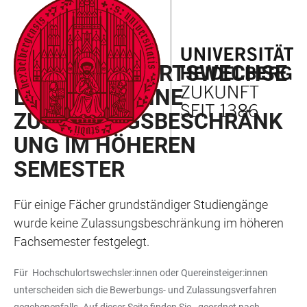
ZUM
HAUPTNAVIGATION
WEBSEITENSUCHE
LINKS
HAUPTINHALT
ÖFFNEN
ÖFFNEN
ZUR
HOCHSCHULORTSWECHSE
BARRIEREFREIHEIT
L: FÄCHER OHNE
ZULASSUNGSBESCHRÄNK
UNG IM HÖHEREN
SEMESTER
Für einige Fächer grundständiger Studiengänge
wurde keine Zulassungsbeschränkung im höheren
Fachsemester festgelegt.
Für Hochschulortswechsler:innen oder Quereinsteiger:innen
unterscheiden sich die Bewerbungs- und Zulassungsverfahren