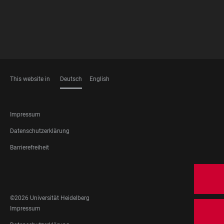
This website in
Deutsch
English
SPRACHEN
FOOTER
Impressum
LEGAL
Datenschutzerklärung
Barrierefreiheit
FOOTER
SOCIAL
MEDIA
©2026 Universität Heidelberg
FOOTER
Impressum
LEGAL