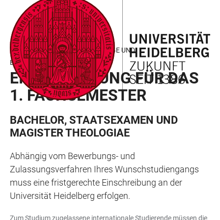
ZUM
HAUPTNAVIGATION
WEBSEITENSUCHE
LINKS
HAUPTINHALT
ÖFFNEN
ÖFFNEN
ZUR
BARRIEREFREIHEIT
EU- UND EWR-STAATSANGEHÖRIGE UND
BILDUNGSINLÄNDER:INNEN
EINSCHREIBUNG FÜR DAS
1. FACHSEMESTER
BACHELOR, STAATSEXAMEN UND
MAGISTER THEOLOGIAE
Abhängig vom Bewerbungs- und
Zulassungsverfahren Ihres Wunschstudiengangs
muss eine fristgerechte Einschreibung an der
Universität Heidelberg erfolgen.
Zum Studium zugelassene internationale Studierende müssen die