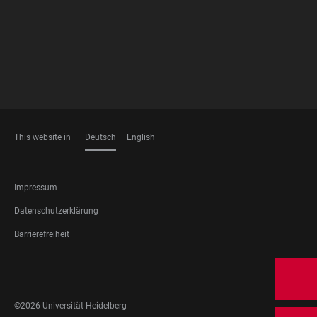
This website in
Deutsch
English
SPRACHEN
FOOTER
Impressum
LEGAL
Datenschutzerklärung
Barrierefreiheit
FOOTER
SOCIAL
MEDIA
©2026 Universität Heidelberg