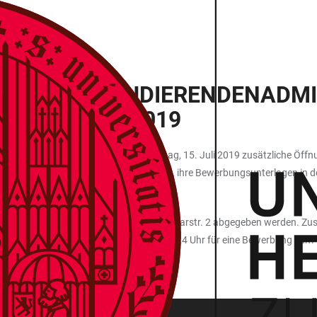
TEN DER STUDIERENDENADMI
D 14. JULI 2019
dem Ende der Bewerbungsfrist am Montag, 15. Juli 2019 zusätzliche Öffn
13. und 14. Juli 2019 die Möglichkeit, ihre Bewerbungsunterlagen in der
 – 18 Uhr im Serviceportal der Seminarstr. 2 abgegeben werden. Zusätz
einzuwerfen bis einschließlich 15.07.2019, 24 Uhr für eine Bewerbung zu