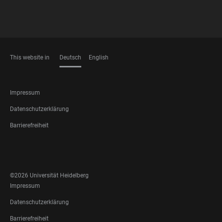
This website in
Deutsch
English
SPRACHEN
FOOTER
Impressum
LEGAL
Datenschutzerklärung
Barrierefreiheit
FOOTER
SOCIAL
MEDIA
©2026 Universität Heidelberg
FOOTER
Impressum
LEGAL
Datenschutzerklärung
Barrierefreiheit