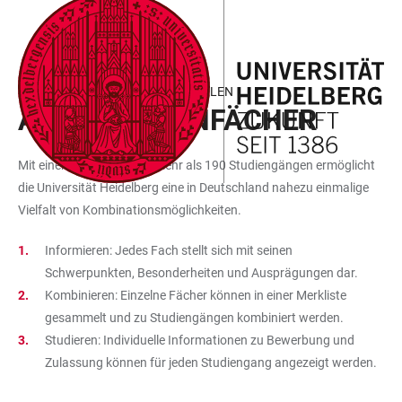
ZUM
HAUPTNAVIGATION
WEBSEITENSUCHE
LINKS
HAUPTINHALT
ÖFFNEN
ÖFFNEN
ZUR
BARRIEREFREIHEIT
STUDIENGÄNGE ZUSAMMENSTELLEN
ALLE STUDIENFÄCHER
Mit einem Spektrum von mehr als 190 Studiengängen ermöglicht
die Universität Heidelberg eine in Deutschland nahezu einmalige
Vielfalt von Kombinationsmöglichkeiten.
Informieren: Jedes Fach stellt sich mit seinen
Schwerpunkten, Besonderheiten und Ausprägungen dar.
Kombinieren: Einzelne Fächer können in einer Merkliste
gesammelt und zu Studiengängen kombiniert werden.
Studieren: Individuelle Informationen zu Bewerbung und
Zulassung können für jeden Studiengang
angezeigt werden.