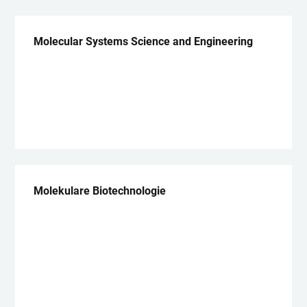
Molecular Systems Science and Engineering
Master, konsekutiv
Molekulare Biotechnologie
Bachelor 100%
Master, konsekutiv