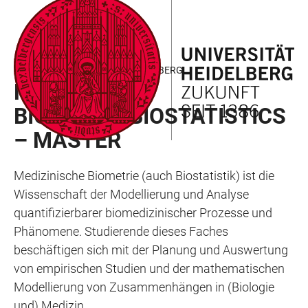
ZUM
HAUPTNAVIGATION
WEBSEITENSUCHE
LINKS
HAUPTINHALT
ÖFFNEN
ÖFFNEN
ZUR
BARRIEREFREIHEIT
MEDIZINISCHE FAKULTÄT HEIDELBERG
MEDICAL
BIOMETRY/BIOSTATISTICS
– MASTER
Medizinische Biometrie (auch Biostatistik) ist die
Wissenschaft der Modellierung und Analyse
quantifizierbarer biomedizinischer Prozesse und
Phänomene. Studierende dieses Faches
beschäftigen sich mit der Planung und Auswertung
von empirischen Studien und der mathematischen
Modellierung von Zusammenhängen in (Biologie
und) Medizin.