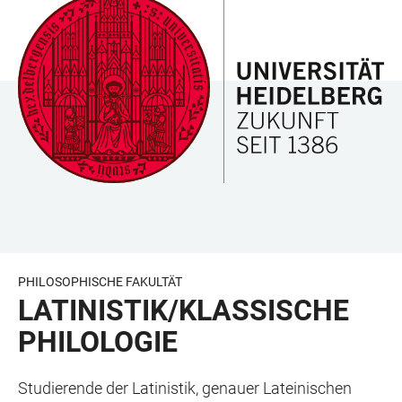
ZUM
HAUPTNAVIGATION
WEBSEITENSUCHE
LINKS
HAUPTINHALT
ÖFFNEN
ÖFFNEN
ZUR
BARRIEREFREIHEIT
PHILOSOPHISCHE FAKULTÄT
LATINISTIK/KLASSISCHE
PHILOLOGIE
Studierende der Latinistik, genauer Lateinischen