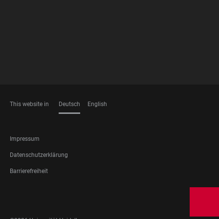
MEMBERSHIPS
This website in
Deutsch
English
SPRACHEN
FOOTER
Impressum
LEGAL
Datenschutzerklärung
Barrierefreiheit
FOOTER
SOCIAL
MEDIA