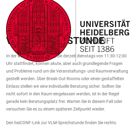
ZUM
HAUPTNAVIGATION
WEBSEITENSUCHE
LINKS
HAUPTINHALT
ÖFFNEN
ÖFFNEN
ZUR
BARRIEREFREIHEIT
IM GESPRÄCH MIT HEICO
VLM-SPRECHSTUNDE
In der
VLM-Sprechstunde
, die derzeit dienstags von 11:30-12:00
Uhr stattfindet, können akute, aber auch grundlegende Fragen
und Probleme rund um die Veranstaltungs- und Raumverwaltung
gestellt werden. Über Break-Out-Rooms oder einen gestaffelten
Einlass stellen wir eine individuelle Beratung sicher. Sollten Sie
nicht sofort in den Raum eingelassen werden, ist in der Regel
gerade kein Beratungsplatz frei. Warten Sie in diesem Fall oder
versuchen Sie es zu einem späteren Zeitpunkt wieder.
Den heiCONF-Link zur VLM-Sprechstunde finden Sie rechts.