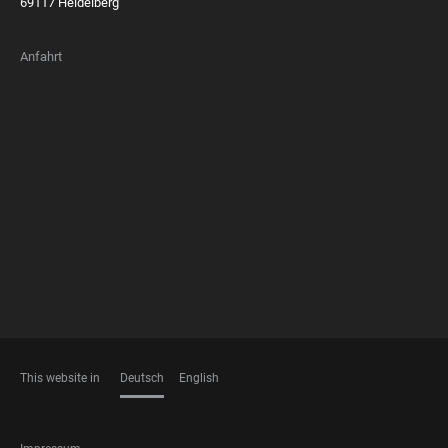
69117 Heidelberg
Anfahrt
FOOTER
MEMBERSHIPS
This website in
Deutsch
English
SPRACHEN