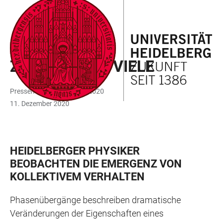
ZUM
HAUPTNAVIGATION
WEBSEITENSUCHE
LINKS
HAUPTINHALT
ÖFFNEN
ÖFFNEN
ZUR
BARRIEREFREIHEIT
PHASENÜBERGÄNGE
ZWEI, SECHS, VIELE
Pressemitteilung Nr. 114/2020
11. Dezember 2020
HEIDELBERGER PHYSIKER
BEOBACHTEN DIE EMERGENZ VON
KOLLEKTIVEM VERHALTEN
Phasenübergänge beschreiben dramatische
Veränderungen der Eigenschaften eines