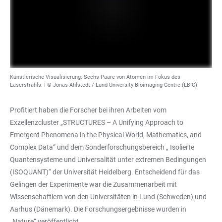
Künstlerische Visualisierung: Sechs Paare von Atomen im Fokus des
Laserstrahls. | © Jonas Ahlstedt / Lund University Bioimaging Centre (LBIC)
Profitiert haben die Forscher bei ihren Arbeiten vom
Exzellenzcluster „STRUCTURES – A Unifying Approach to
Emergent Phenomena in the Physical World, Mathematics, and
Complex Data“ und dem Sonderforschungsbereich „ Isolierte
Quantensysteme und Universalität unter extremen Bedingungen
(ISOQUANT)“ der Universität Heidelberg. Entscheidend für das
Gelingen der Experimente war die Zusammenarbeit mit
Wissenschaftlern von den Universitäten in Lund (Schweden) und
Aarhus (Dänemark). Die Forschungsergebnisse wurden in
„Nature“ veröffentlicht.