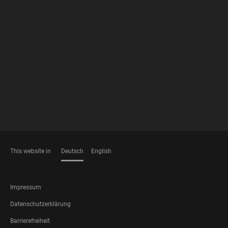
FOOTER
MEMBERSHIPS
This website in
Deutsch
English
SPRACHEN
FOOTER
Impressum
LEGAL
Datenschutzerklärung
Barrierefreiheit