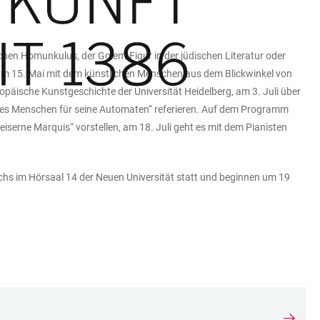
chen Homunkulus, der Golem-Figur in der jüdischen Literatur oder
 am 15. Mai mit dem künstlichen Menschen aus dem Blickwinkel von
ropäische Kunstgeschichte der Universität Heidelberg, am 3. Juli über
t des Menschen für seine Automaten“ referieren. Auf dem Programm
iserne Marquis“ vorstellen, am 18. Juli geht es mit dem Pianisten
chs im Hörsaal 14 der Neuen Universität statt und beginnen um 19