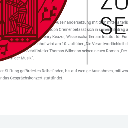
ät statt. Beginn ist um 19 Uhr.
turtheorie widmen sich Goethes Auseinandersetzung mit dem mittelalterli
rger Physiker Prof. Dr. Christoph Cremer befasst sich in seinem Beitrag
boter“ spricht Prof. Dr. Henry Keazor, Wissenschaftler am Institut für Eu
er Prof. Dr. Paul Kirchhof wird am 10. Juli über „Die Verantwortlichkei
. Juli wird der Schriftsteller Thomas Willmann seinen neuen Roman „Der e
nsch in der Musik“.
r-Stiftung geförderten Reihe finden, bis auf wenige Ausnahmen, mittwo
der das Gesprächskonzert stattfindet.