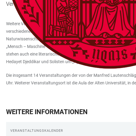
Veranstaltung findet im Hörsaal 14 der Neuen Universit
Weitere Veranstaltungen der aktuellen Heidelberger Vorträge zur Kul
verschiedenen Verfilmungen des Romans „Frankenstein“. Der Heidelbe
Naturwissenschaft und Technik. Unter der Überschrift „Wir sind die Ro
„Mensch – Maschine – Malerei“. Der Heidelberger Rechtswissenschaftl
stehen auch eine literarische Lesung und ein Gesprächskonzert: Am 16
Hedayet Djeddikar und Solisten um „Pygmalion oder der künstliche Me
Die insgesamt 14 Veranstaltungen der von der Manfred Lautenschläge
Uhr. Weiterer Veranstaltungsort ist die Aula der Alten Universität, in 
WEITERE INFORMATIONEN
VERANSTALTUNGSKALENDER