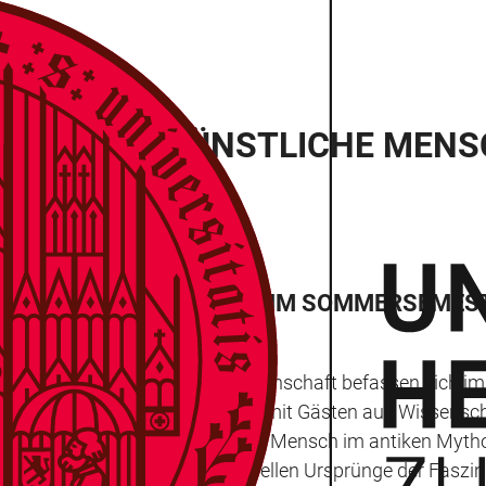
EIHE: DER KÜNSTLICHE MEN
KULTURTHEORIE GEHT ES IM SOMMERSEME
usformungen in Kunst und Wissenschaft befassen sich im
 die Vorlesungs- und Dialogreihe mit Gästen aus Wissensc
 mit dem Vortrag „Der künstliche Mensch im antiken Mythos“
it der Frage, worin die kulturellen Ursprünge der Faszi