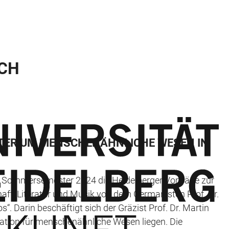
SCH
STER UM MENSCHENÄHNLICHE WESEN IN
 Sommersemester 2024 die Heidelberger Vorträge zur
haft, Literatur und Musik von dem Germanisten Prof. Dr.
. Darin beschäftigt sich der Gräzist Prof. Dr. Martin
nation für menschenähnliche Wesen liegen. Die