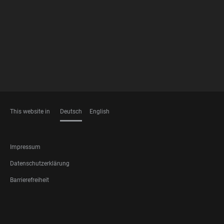
FOOTER
MEMBERSHIPS
This website in
Deutsch
English
SPRACHEN
FOOTER
Impressum
LEGAL
Datenschutzerklärung
Barrierefreiheit
FOOTER
SOCIAL