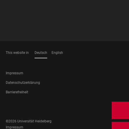
This website in
Deutsch
English
SPRACHEN
FOOTER
Impressum
LEGAL
Datenschutzerklärung
Barrierefreiheit
FOOTER
SOCIAL
MEDIA
©2026 Universität Heidelberg
FOOTER
Impressum