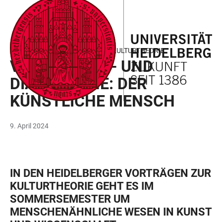
ZUM
HAUPTNAVIGATION
WEBSEITENSUCHE
LINKS
HAUPTINHALT
ÖFFNEN
ÖFFNEN
ZUR
BARRIEREFREIHEIT
HEIDELBERGER VORTRÄGE ZUR KULTURTHEORIE
VORLESUNGS- UND
DIALOGREIHE: DER
KÜNSTLICHE MENSCH
9. April 2024
IN DEN HEIDELBERGER VORTRÄGEN ZUR
KULTURTHEORIE GEHT ES IM
SOMMERSEMESTER UM
MENSCHENÄHNLICHE WESEN IN KUNST