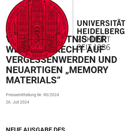
ZUM
HAUPTNAVIGATION
WEBSEITENSUCHE
LINKS
HAUPTINHALT
ÖFFNEN
ÖFFNEN
ZUR
BARRIEREFREIHEIT
FORSCHUNGSMAGAZIN
VOM GEDÄCHTNIS DER
WELT, DEM RECHT AUF
VERGESSENWERDEN UND
NEUARTIGEN „MEMORY
MATERIALS“
Pressemitteilung Nr. 90/2024
26. Juli 2024
NEUE AUSGABE DES