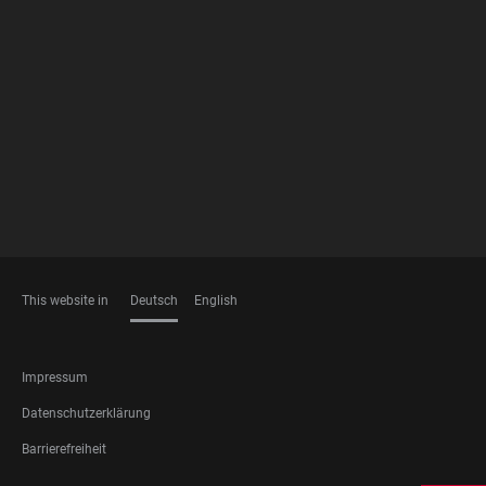
FOOTER
MEMBERSHIPS
This website in
Deutsch
English
SPRACHEN
FOOTER
Impressum
LEGAL
Datenschutzerklärung
Barrierefreiheit