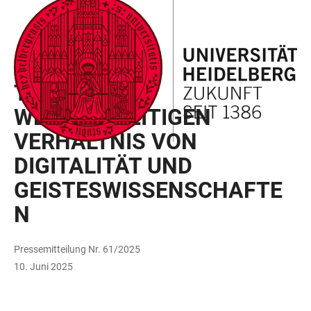
ZUM
HAUPTNAVIGATION
WEBSEITENSUCHE
LINKS
HAUPTINHALT
ÖFFNEN
ÖFFNEN
ZUR
BARRIEREFREIHEIT
HENGSTBERGER-SYMPOSIUM
TAGUNG ZUM
WECHSELSEITIGEN
VERHÄLTNIS VON
DIGITALITÄT UND
GEISTESWISSENSCHAFTE
N
Pressemitteilung Nr. 61/2025
10. Juni 2025