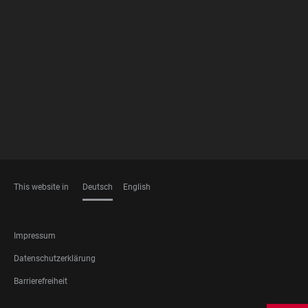
FOOTER
MEMBERSHIPS
This website in
Deutsch
English
SPRACHEN
FOOTER
Impressum
LEGAL
Datenschutzerklärung
Barrierefreiheit