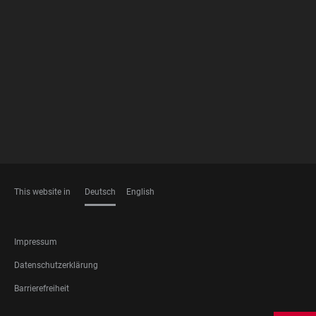
FOOTER
MEMBERSHIPS
This website in
Deutsch
English
SPRACHEN
FOOTER
Impressum
LEGAL
Datenschutzerklärung
Barrierefreiheit