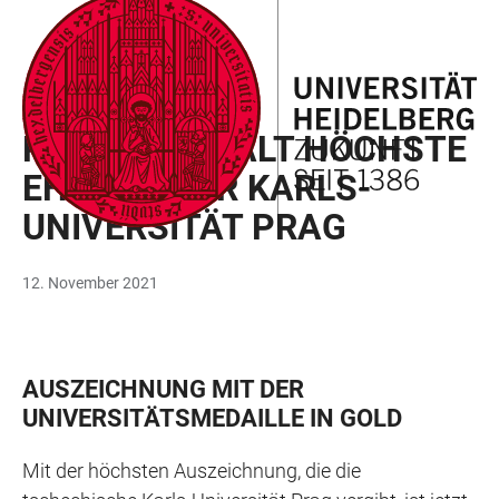
ZUM
HAUPTNAVIGATION
WEBSEITENSUCHE
LINKS
HAUPTINHALT
ÖFFNEN
ÖFFNEN
ZUR
BARRIEREFREIHEIT
AUSZEICHNUNG
REKTOR ERHÄLT HÖCHSTE
EHRUNG DER KARLS-
UNIVERSITÄT PRAG
12. November 2021
AUSZEICHNUNG MIT DER
UNIVERSITÄTSMEDAILLE IN GOLD
Mit der höchsten Auszeichnung, die die