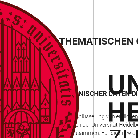
T IN DER MATHEMATISCHEN 
R MODELLIERUNG MEDIZINISCHER DATEN D
en zu finden, die bei der Entschlüsselung von erblichem 
Mathematiker und Tumorbiologen der Universität Heidelber
hen Krebsforschungszentrums zusammen. Für die Entwicklu