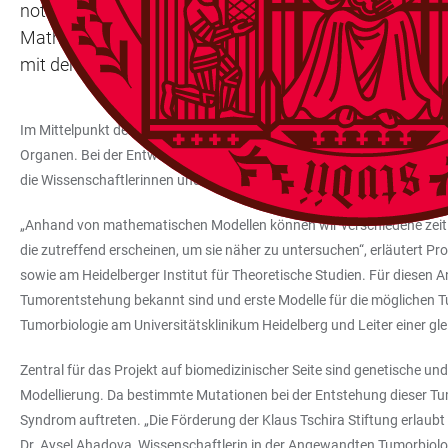
notwendigen medizinischen Daten erhalten die beteiligt
Mathematik und Medizin ist es, zu einem besseren V
mit denen erbliche Krebserkrankungen in Zukunft mögl
Im Mittelpunkt der geplanten Forschungsarbeiten steht das sogenann
Organen. Bei der Entwicklung von effektiven Präventionsmaßnahmen s
die Wissenschaftlerinnen und Wissenschaftler im Projekt „Mathematik 
„Anhand von mathematischen Modellen können wir verschiedene zeitli
die zutreffend erscheinen, um sie näher zu untersuchen“, erläutert Pr
sowie am Heidelberger Institut für Theoretische Studien. Für diesen 
Tumorentstehung bekannt sind und erste Modelle für die möglichen Tu
Tumorbiologie am Universitätsklinikum Heidelberg und Leiter einer 
Zentral für das Projekt auf biomedizinischer Seite sind genetische u
Modellierung. Da bestimmte Mutationen bei der Entstehung dieser Tum
Syndrom auftreten. „Die Förderung der Klaus Tschira Stiftung erlaub
Dr. Aysel Ahadova, Wissenschaftlerin in der Angewandten Tumorbiolo