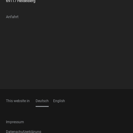
69117 Heidelberg
Anfahrt
FOOTER
MEMBERSHIPS
This website in
Deutsch
English
SPRACHEN
FOOTER
Impressum
LEGAL
Datenschutzerklärung