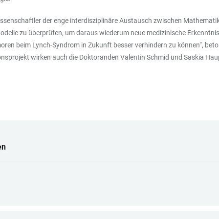
ssenschaftler der enge interdisziplinäre Austausch zwischen Mathemati
delle zu überprüfen, um daraus wiederum neue medizinische Erkenntniss
en beim Lynch-Syndrom in Zukunft besser verhindern zu können“, betont
sprojekt wirken auch die Doktoranden Valentin Schmid und Saskia Haup
en