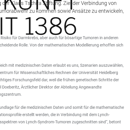
der Klaus Tschira Stiftung. Ziel der Verbindung von
 Tumorabwehr zu kommen sowie Ansätze zu entwickeln,
Risiko für Darmkrebs, aber auch für bösartige Tumoren in anderen
cheidende Rolle. Von der mathematischen Modellierung erhoffen sich
eich mit medizinischen Daten erlaubt es uns, Szenarien auszuwählen,
 Zentrum für Wissenschaftliches Rechnen der Universität Heidelberg
tiges Forschungsfeld dar, weil die frühen genetischen Schritte der
 Doeberitz, Ärztlicher Direktor der Abteilung Angewandte
ungszentrum.
Grundlage für die medizinischen Daten und somit für die mathematische
onsprofile erstellt werden, die in Verbindung mit dem Lynch-
ionsspektren von Lynch-Syndrom-Tumoren zugeschnitten sind“, betont