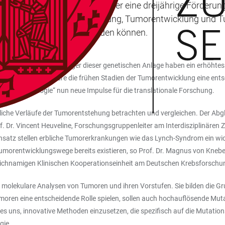
en Forscherinnen und Forscher eine dreijährige Förderung 
erständnis von Tumorentstehung, Tumorentwicklung und
icherweise verhindert werden können.
te Lynch-Syndrom: Träger dieser genetischen Anlage haben ein erhöhtes 
pielen insbesondere die frühen Stadien der Tumorentwicklung eine ents
in der Onkologie“ nun neue Impulse für die translationale Forschung.
che Verläufe der Tumorentstehung betrachten und vergleichen. Der Abgl
of. Dr. Vincent Heuveline, Forschungsgruppenleiter am Interdisziplinären
Ansatz stellen erbliche Tumorerkrankungen wie das Lynch-Syndrom ein wich
morentwicklungswege bereits existieren, so Prof. Dr. Magnus von Knebel
gleichnamigen Klinischen Kooperationseinheit am Deutschen Krebsforsch
nd molekulare Analysen von Tumoren und ihren Vorstufen. Sie bilden die 
oren eine entscheidende Rolle spielen, sollen auch hochauflösende Mutati
t es uns, innovative Methoden einzusetzen, die spezifisch auf die Mutat
gie.