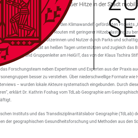
sonengruppen auch bei großer Hitze in der Stadt mobil b
novationen zur Anpassung an den Klimawandel“ geförderten Projekts „
 Vegetation genutzt, um Routen mit geringerer Hitzebelastung zu berec
ßen vermeidet und die Nutzerinnen und Nutzer durch Parks und schattige 
ll dies soll die Mobilität an heißen Tagen unterstützen und zugleich das
ät Heidelberg und Gruppenleiter am HeiGIT, das von der Klaus Tschira Sti
 das Forschungsteam neben Expertinnen und Experten aus der Praxis auch 
rsonengruppen besser zu verstehen. Über niederschwellige Formate wie 
terviews – wurden lokale Akteure systematisch eingebunden. Durch dies
wären“, erklärt Dr. Kathrin Foshag vom TdLab Geographie am Geographischen
ftigt.
hen Instituts und das Transdisziplinaritätslabor Geographie (TdLab) der 
ten der geographischen Gesundheitsforschung und Methoden aus den So