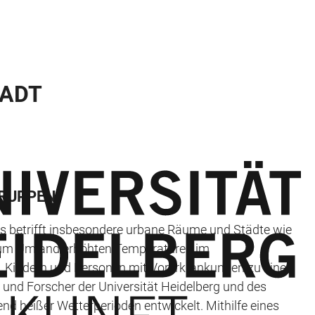
ADT
GRUPPEN
s betrifft insbesondere urbane Räume und Städte wie
h zum Umland erhöhten Temperaturen im
n, Kindern und Personen mit Vorerkrankungen zu einer
nd Forscher der Universität Heidelberg und des
d heißer Wetterperioden entwickelt. Mithilfe eines