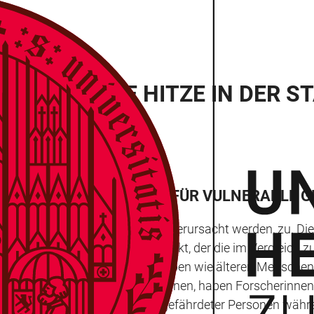
AN GROSSE HITZE IN DER ST
ICKELN ROUTENDIENST FÜR VULNERABLE 
eitsrisiken, die durch Hitze verursacht werden, zu. Die
Grünflächen. Der Hitzeinsel-Effekt, der die im Vergleic
bei gefährdeten Bevölkerungsgruppen wie älteren Mensche
en des Klimawandels zu begegnen, haben Forscherinnen u
eiGIT) Strategien zum Schutz gefährdeter Personen währen