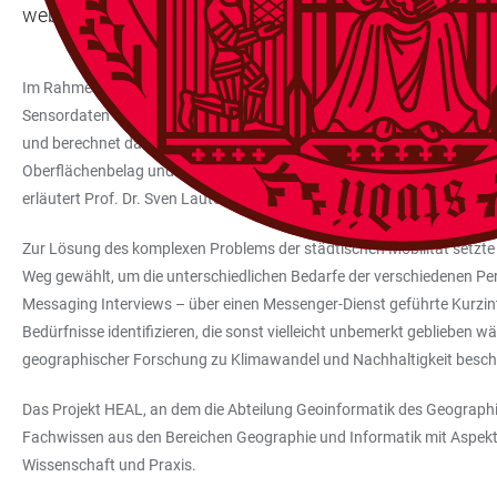
webbasierten Routenplanungsdienstes können diese Per
Im Rahmen des von der Baden-Württemberg Stiftung im Programm „In
Sensordaten sowie Informationen zum Schattenwurf durch Gebäude und
und berechnet dann eine Alternative, die wenig beschattete Hauptstra
Oberflächenbelag und die Steigung entlang der gewählten Route an. A
erläutert Prof. Dr. Sven Lautenbach, Geoinformatiker an der Universit
Zur Lösung des komplexen Problems der städtischen Mobilität setzte
Weg gewählt, um die unterschiedlichen Bedarfe der verschiedenen Pe
Messaging Interviews – über einen Messenger-Dienst geführte Kurzin
Bedürfnisse identifizieren, die sonst vielleicht unbemerkt geblieben 
geographischer Forschung zu Klimawandel und Nachhaltigkeit beschä
Das Projekt HEAL, an dem die Abteilung Geoinformatik des Geographisc
Fachwissen aus den Bereichen Geographie und Informatik mit Aspek
Wissenschaft und Praxis.