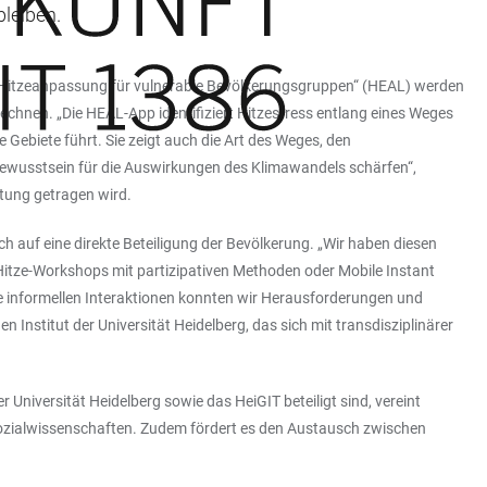
leiben.
Hitzeanpassung für vulnerable Bevölkerungsgruppen“ (HEAL) werden
hnen. „Die HEAL-App identifiziert Hitzestress entlang eines Weges
Gebiete führt. Sie zeigt auch die Art des Weges, den
 Bewusstsein für die Auswirkungen des Klimawandels schärfen“,
ftung getragen wird.
auf eine direkte Beteiligung der Bevölkerung. „Wir haben diesen
Hitze-Workshops mit partizipativen Methoden oder Mobile Instant
e informellen Interaktionen konnten wir Herausforderungen und
 Institut der Universität Heidelberg, das sich mit transdisziplinärer
Universität Heidelberg sowie das HeiGIT beteiligt sind, vereint
zialwissenschaften. Zudem fördert es den Austausch zwischen