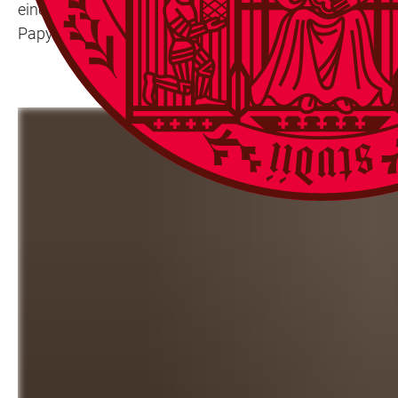
eine Besonderheit aus: Sie trägt keinen lateinischen, s
Papyrologie, erläutert.