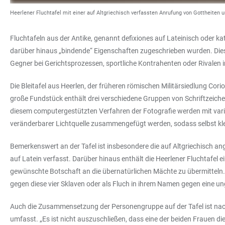
Heerlener Fluchtafel mit einer auf Altgriechisch verfassten Anrufung von Gottheiten u
Fluchtafeln aus der Antike, genannt defixiones auf Lateinisch oder k
darüber hinaus „bindende“ Eigenschaften zugeschrieben wurden. Die
Gegner bei Gerichtsprozessen, sportliche Kontrahenten oder Rivalen i
Die Bleitafel aus Heerlen, der früheren römischen Militärsiedlung Co
große Fundstück enthält drei verschiedene Gruppen von Schriftzeichen
diesem computergestützten Verfahren der Fotografie werden mit vari
veränderbarer Lichtquelle zusammengefügt werden, sodass selbst kl
Bemerkenswert an der Tafel ist insbesondere die auf Altgriechisch a
auf Latein verfasst. Darüber hinaus enthält die Heerlener Fluchtafel
gewünschte Botschaft an die übernatürlichen Mächte zu übermitteln. 
gegen diese vier Sklaven oder als Fluch in ihrem Namen gegen eine u
Auch die Zusammensetzung der Personengruppe auf der Tafel ist nac
umfasst. „Es ist nicht auszuschließen, dass eine der beiden Frauen di