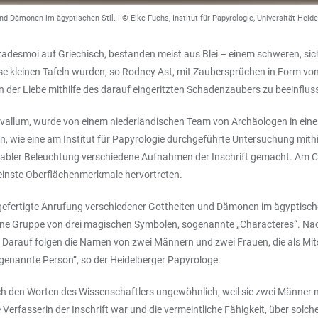
nd Dämonen im ägyptischen Stil. | © Elke Fuchs, Institut für Papyrologie, Universität Heid
atadesmoi auf Griechisch, bestanden meist aus Blei – einem schweren, sich
se kleinen Tafeln wurden, so Rodney Ast, mit Zaubersprüchen in Form v
n der Liebe mithilfe des darauf eingeritzten Schadenzaubers zu beeinflus
riovallum, wurde von einem niederländischen Team von Archäologen in ein
, wie eine am Institut für Papyrologie durchgeführte Untersuchung mithi
abler Beleuchtung verschiedene Aufnahmen der Inschrift gemacht. Am Co
einste Oberflächenmerkmale hervortreten.
ngefertigte Anrufung verschiedener Gottheiten und Dämonen im ägyptische
 eine Gruppe von drei magischen Symbolen, sogenannte „Characteres“. Nac
Darauf folgen die Namen von zwei Männern und zwei Frauen, die als Mits
ngenannte Person“, so der Heidelberger Papyrologe.
h den Worten des Wissenschaftlers ungewöhnlich, weil sie zwei Männer 
e Verfasserin der Inschrift war und die vermeintliche Fähigkeit, über so