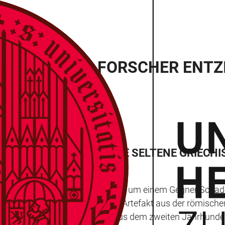
EIDELBERGER FORSCHER ENTZ
GERMANIEN TRÄGT EINE SELTENE GRIECHIS
ung von Gottheiten und Dämonen, um einem Gegner Schaden
t. Gefunden wurde das „magische“ Artefakt aus der römisc
rden. Die Tafel aus Blei, die aus dem zweiten Jahrhunde