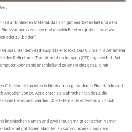
elberg
 kalt anfühlenden Material, das sich gut bearbeiten ließ und dem
on Bindezaubern versehen und anschließend vergraben, um etwa
sen oder zu „binden“.
er Grube unter dem Rathausplatz entdeckt. Das 9,3 mal 4,8 Zentimeter
lfe des Reflectance Transformation Imaging (RTI) ergeben hat. Bei
mputer können sie anschließend zu einem einzigen Bild mit
n Stil, denn die meisten in Nordeuropa gefundenen Fluchtafeln sind
h Angaben von Dr. Ast dienten sie wahrscheinlich dazu, die
klaven bezeichnet werden. „Die Tafel diente entweder als Fluch
mit lateinischen Namen und zwei Frauen mit griechischen Namen
lche Flüche mit göttlichen Mächten zu kommunizieren, aus dem