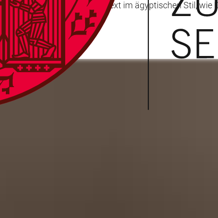
ondern einen altgriechischen Text im ägyptischen Stil, wie 