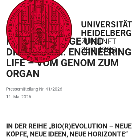
ZUM
HAUPTNAVIGATION
WEBSEITENSUCHE
LINKS
HAUPTINHALT
ÖFFNEN
ÖFFNEN
ZUR
BARRIEREFREIHEIT
VERANSTALTUNG
KURZVORTRÄGE UND
DISKUSSION: ENGINEERING
LIFE – VOM GENOM ZUM
ORGAN
Pressemitteilung Nr. 41/2026
11. Mai 2026
IN DER REIHE „BIO(R)EVOLUTION – NEUE
KÖPFE, NEUE IDEEN, NEUE HORIZONTE“