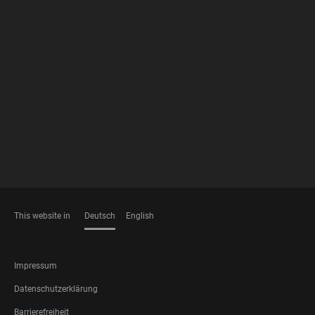
FOOTER
MEMBERSHIPS
This website in
Deutsch
English
SPRACHEN
FOOTER
Impressum
LEGAL
Datenschutzerklärung
Barrierefreiheit