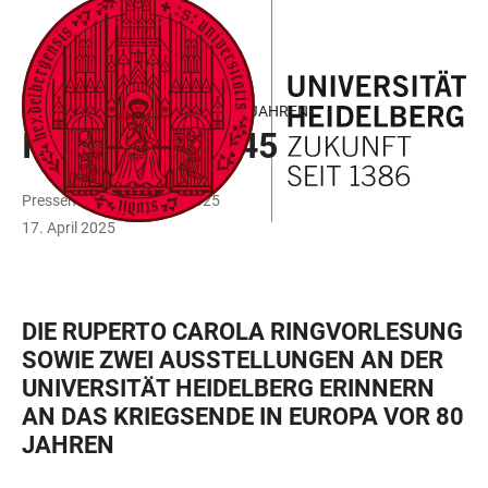
ZUM
HAUPTNAVIGATION
WEBSEITENSUCHE
LINKS
HAUPTINHALT
ÖFFNEN
ÖFFNEN
ZUR
BARRIEREFREIHEIT
KRIEGSENDE IN EUROPA VOR 80 JAHREN
IM FOKUS: 1945
Pressemitteilung Nr. 34/2025
17. April 2025
DIE RUPERTO CAROLA RINGVORLESUNG
SOWIE ZWEI AUSSTELLUNGEN AN DER
UNIVERSITÄT HEIDELBERG ERINNERN
AN DAS KRIEGSENDE IN EUROPA VOR 80
JAHREN