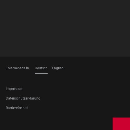
FOOTER
MEMBERSHIPS
This website in
Deutsch
English
SPRACHEN
FOOTER
Impressum
LEGAL
Datenschutzerklärung
Barrierefreiheit
FOOTER
SOCIAL