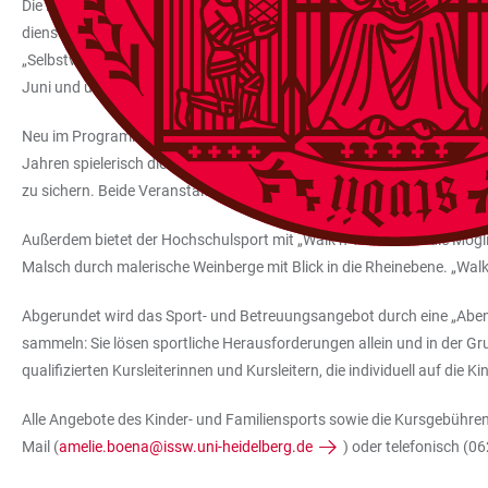
Die beiden Tenniskurse, die sich an Kinder zwischen sieben und neun J
dienstags und donnerstags auf den Tennisplätzen des Instituts für
„Selbstverteidigung – Nicht mit mir!“ lernen Kinder im Alter von ach
Juni und umfasst acht Termine und findet jeweils donnerstags in der 
Neu im Programm des Hochschulsports sind auch die jeweils zweitägig
Jahren spielerisch die Grundlagen der Klettertechnik. Dabei lernen sie
zu sichern. Beide Veranstaltungen werden samstags und sonntags in 
Außerdem bietet der Hochschulsport mit „Walk’n Talk“ Eltern die Mögl
Malsch durch malerische Weinberge mit Blick in die Rheinebene. „Walk’n
Abgerundet wird das Sport- und Betreuungsangebot durch eine „Aben
sammeln: Sie lösen sportliche Herausforderungen allein und in der Gr
qualifizierten Kursleiterinnen und Kursleitern, die individuell auf die K
Alle Angebote des Kinder- und Familiensports sowie die Kursgebühre
Mail (
amelie.boena@issw.uni-heidelberg.de
) oder telefonisch (