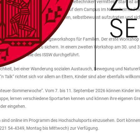
ahren richten, sollen grundlegende Spieltechniken vermitteln. Start ist a
 Sport und Sportwissenschaft (ISSW) auf dem Campus Im Neuenheimer Fel
t bis zehn Jahren Gefahren zu erkennen, selbstbewusst aufzutreten und s
Spezialhalle des ISSW statt.
en Kletter- und Sicherungsworkshops für Familien. Der erste Workshop a
 auch, andere richtig zu sichern. In einem zweiten Workshop am 30. und 31. 
der Dreifachhalle des ISSW durchgeführt.
ichkeit, bei einer Wanderung sozialen Austausch, Bewegung und Naturerle
 Talk“ richtet sich vor allem an Eltern, Kinder sind aber ebenfalls willk
teuer-Sommerwoche“. Vom 7. bis 11. September 2026 können Kinder im A
uppe, lernen verschiedene Sportarten kennen und können ihre eigenen Gre
inder eingehen.
n sind online im Programm des Hochschulsports einzusehen. Dort können 
06221 54‑4349, Montag bis Mittwoch) zur Verfügung.