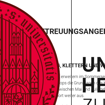
ORT- UND BETREUUNGSANGEB
S, SELBSTVERTEIDIGUNG, KLETTERN UND 
 und Selbstverteidigung für Kinder erweitern im Somme
hinaus können Familien in Workshops die Grundlagen des K
 unterwegs zu sein. Das Angebot zwischen Mai und Juli st
e Sparte Kinder- und Familiensport weiter aus.