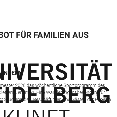
OT FÜR FAMILIEN AUS
WANDERN
rsemester 2026 das wöchentliche Sportprogramm des
letterns erlernen. Eine Wanderung insbesondere für
eht Studierenden, Beschäftigten und Gästen der Ruperto