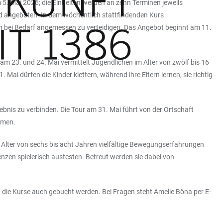
m 5. Mai 2026; die Einheiten werden an zehn Terminen jeweils
d angeboten. In dem wöchentlich stattfindenden Kurs
ich bei Bedarf angemessen zu verteidigen. Das Angebot beginnt am 11.
m 23. und 24. Mai vermittelt Jugendlichen im Alter von zwölf bis 16
Mai dürfen die Kinder klettern, während ihre Eltern lernen, sie richtig
bnis zu verbinden. Die Tour am 31. Mai führt von der Ortschaft
ommen.
lter von sechs bis acht Jahren vielfältige Bewegungserfahrungen
nzen spielerisch austesten. Betreut werden sie dabei von
die Kurse auch gebucht werden. Bei Fragen steht Amelie Böna per E-