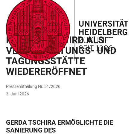
ZUM
HAUPTNAVIGATION
WEBSEITENSUCHE
LINKS
HAUPTINHALT
ÖFFNEN
ÖFFNEN
ZUR
BARRIEREFREIHEIT
UNIVERSITÄT
HAUS BUHL WIRD ALS
VERANSTALTUNGS- UND
TAGUNGSSTÄTTE
WIEDERERÖFFNET
Pressemitteilung Nr. 51/2026
3. Juni 2026
GERDA TSCHIRA ERMÖGLICHTE DIE
SANIERUNG DES