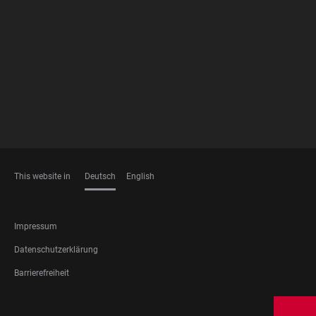
FOOTER
MEMBERSHIPS
This website in
Deutsch
English
SPRACHEN
FOOTER
Impressum
LEGAL
Datenschutzerklärung
Barrierefreiheit
FOOTER