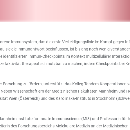
rene Immunsystem, das die erste Verteidigungslinie im Kampf gegen Infe
 sie die Immunantwort beeinflussen, ist bislang noch wenig verstanden. Z
ie identifizierten Immun-Checkpoints im Kontext multizellulärer Intera
unzellaktivität therapeutisch nutzbar zu machen, indem Checkpoints be
er Forschung zu fördern, unterstützt das Kolleg Tandem-Kooperationen 
. Neben Wissenschaftlern der Medizinischen Fakultäten Mannheim und He
ität Wien (Österreich) und des Karolinska-Instituts in Stockholm (Schw
Mannheim Institute for Innate Immunoscience (MI3) und Professorin für
 Leiterin des Forschungsbereichs Molekulare Medizin an der Medizinischen