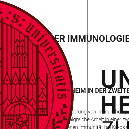
EM GEBIET DER IMMUNOLOGIE
ISCHEN FAKULTÄT MANNHEIM IN DER ZWEITE
nd der Frage, wie sie zur Verbesserung von immuntherap
t Heidelberg, das jetzt seine erfolgreiche Arbeit in einer 
727 „Checkpoints der angeborenen Immunität bei Krebs 