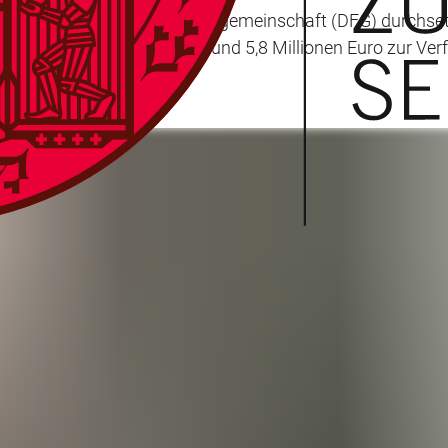
de der Deutschen Forschungsgemeinschaft (DFG) durchset
en Fördermittel in Höhe von rund 5,8 Millionen Euro zur Ve