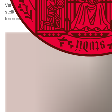
Verlängerungsantrag in der jüngsten Bewilligungsrun
stellt die DFG für einen Zeitraum von viereinhalb Jahr
Immunbiochemikerin Prof. Dr. Adelheid Cerwenka.