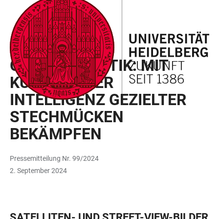
ZUM
HAUPTNAVIGATION
WEBSEITENSUCHE
LINKS
HAUPTINHALT
ÖFFNEN
ÖFFNEN
ZUR
BARRIEREFREIHEIT
FORSCHUNG
GEOINFORMATIK: MIT
KÜNSTLICHER
INTELLIGENZ GEZIELTER
STECHMÜCKEN
BEKÄMPFEN
Pressemitteilung Nr. 99/2024
2. September 2024
SATELLITEN- UND STREET-VIEW-BILDER