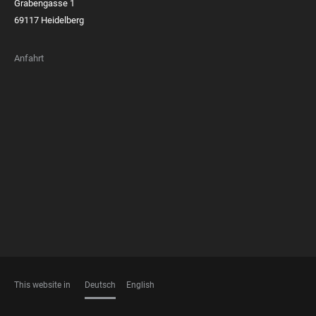
Grabengasse 1
69117 Heidelberg
Anfahrt
FOOTER
MEMBERSHIPS
This website in
Deutsch
English
SPRACHEN