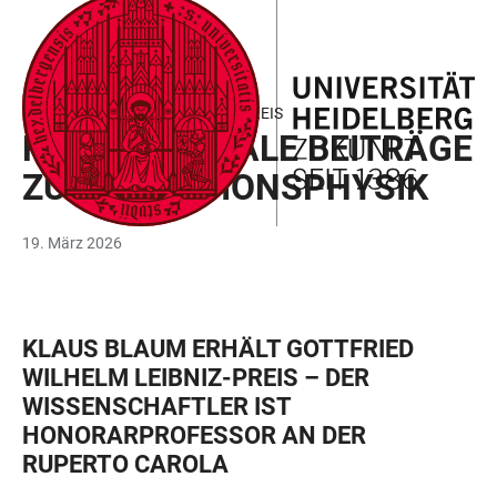
ZUM
HAUPTNAVIGATION
WEBSEITENSUCHE
LINKS
HAUPTINHALT
ÖFFNEN
ÖFFNEN
ZUR
BARRIEREFREIHEIT
GOTTFRIED WILHELM LEIBNIZ-PREIS
FUNDAMENTALE BEITRÄGE
ZUR PRÄZISIONSPHYSIK
19. März 2026
KLAUS BLAUM ERHÄLT GOTTFRIED
WILHELM LEIBNIZ-PREIS – DER
WISSENSCHAFTLER IST
HONORARPROFESSOR AN DER
RUPERTO CAROLA