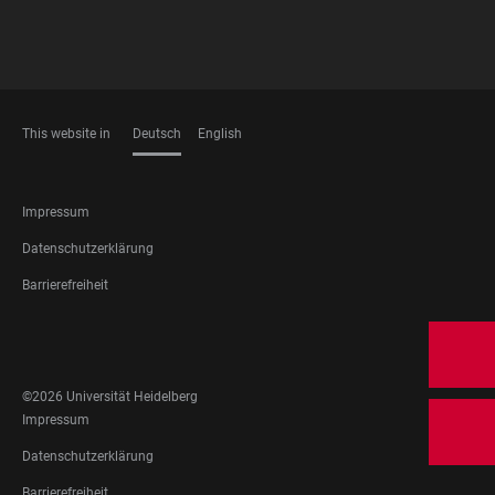
This website in
Deutsch
English
SPRACHEN
FOOTER
Impressum
LEGAL
Datenschutzerklärung
Barrierefreiheit
FOOTER
SOCIAL
MEDIA
©2026 Universität Heidelberg
FOOTER
Impressum
LEGAL
Datenschutzerklärung
Barrierefreiheit