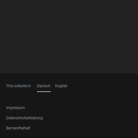
FOOTER
MEMBERSHIPS
This website in
Deutsch
English
SPRACHEN
FOOTER
Impressum
LEGAL
Datenschutzerklärung
Barrierefreiheit