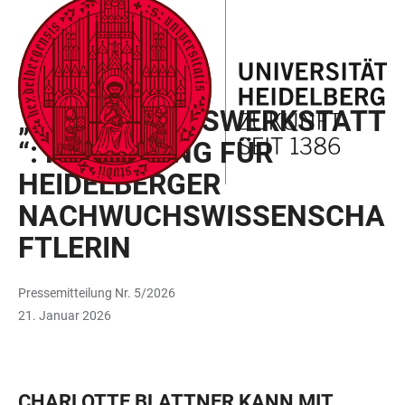
ZUM
HAUPTNAVIGATION
WEBSEITENSUCHE
LINKS
HAUPTINHALT
ÖFFNEN
ÖFFNEN
ZUR
BARRIEREFREIHEIT
FORSCHUNGSFÖRDERUNG
„FORSCHUNGSWERKSTATT
“: FÖRDERUNG FÜR
HEIDELBERGER
NACHWUCHSWISSENSCHA
FTLERIN
Pressemitteilung Nr. 5/2026
21. Januar 2026
CHARLOTTE BLATTNER KANN MIT