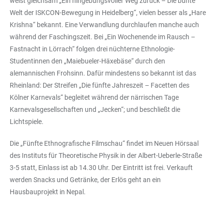
weist gleichsam „Ein hingebungsvoller Weg zurück – Die bunte
Welt der ISKCON-Bewegung in Heidelberg“, vielen besser als „Hare
Krishna“ bekannt. Eine Verwandlung durchlaufen manche auch
während der Faschingszeit. Bei „Ein Wochenende im Rausch –
Fastnacht in Lörrach“ folgen drei nüchterne Ethnologie-
Studentinnen den „Maiebueler-Häxebäse“ durch den
alemannischen Frohsinn. Dafür mindestens so bekannt ist das
Rheinland: Der Streifen „Die fünfte Jahreszeit – Facetten des
Kölner Karnevals“ begleitet während der närrischen Tage
Karnevalsgesellschaften und „Jecken“; und beschließt die
Lichtspiele.
Die „Fünfte Ethnografische Filmschau“ findet im Neuen Hörsaal
des Instituts für Theoretische Physik in der Albert-Ueberle-Straße
3-5 statt, Einlass ist ab 14.30 Uhr. Der Eintritt ist frei. Verkauft
werden Snacks und Getränke, der Erlös geht an ein
Hausbauprojekt in Nepal.