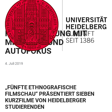
ZUM
HAUPTNAVIGATION
WEBSEITENSUCHE
LINKS
HAUPTINHALT
ÖFFNEN
ÖFFNEN
ZUR
BARRIEREFREIHEIT
ETHNOLOGIE
FELDFORSCHUNG MIT
MIKROFON UND
AUTOFOKUS
4. Juli 2019
„FÜNFTE ETHNOGRAFISCHE
FILMSCHAU“ PRÄSENTIERT SIEBEN
KURZFILME VON HEIDELBERGER
STUDIERENDEN