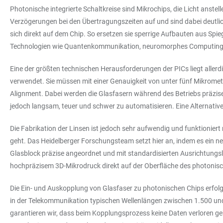
Photonische integrierte Schaltkreise sind Mikrochips, die Licht anst
Verzögerungen bei den Übertragungszeiten auf und sind dabei deutlich
sich direkt auf dem Chip. So ersetzen sie sperrige Aufbauten aus Spi
Technologien wie Quantenkommunikation, neuromorphes Computing
Eine der größten technischen Herausforderungen der PICs liegt allerd
verwendet. Sie müssen mit einer Genauigkeit von unter fünf Mikrometer
Alignment. Dabei werden die Glasfasern während des Betriebs präzise
jedoch langsam, teuer und schwer zu automatisieren. Eine Alternative
Die Fabrikation der Linsen ist jedoch sehr aufwendig und funktionier
geht. Das Heidelberger Forschungsteam setzt hier an, indem es ein ne
Glasblock präzise angeordnet und mit standardisierten Ausrichtungslö
hochpräzisem 3D-Mikrodruck direkt auf der Oberfläche des photonisc
Die Ein- und Auskopplung von Glasfaser zu photonischen Chips erfolgt
in der Telekommunikation typischen Wellenlängen zwischen 1.500 und
garantieren wir, dass beim Kopplungsprozess keine Daten verloren ge