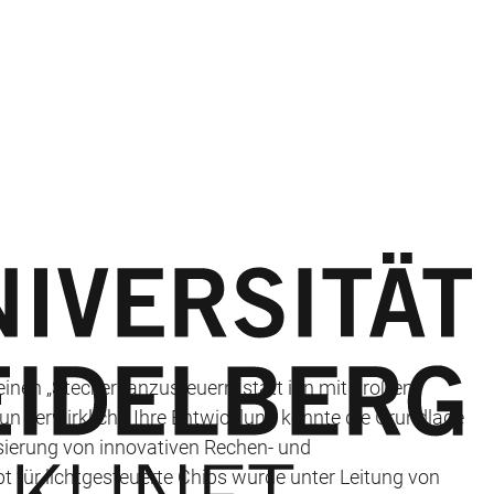
inen „Stecker“ anzusteuern, statt ihn mit großem
n verwirklicht. Ihre Entwicklung könnte die Grundlage
isierung von innovativen Rechen- und
ür lichtgesteuerte Chips wurde unter Leitung von