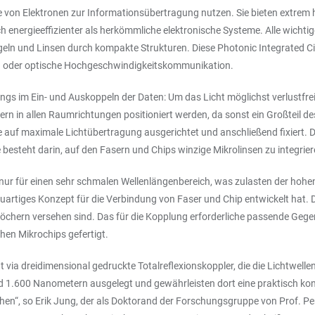
elle von Elektronen zur Informationsübertragung nutzen. Sie bieten extre
 energieeffizienter als herkömmliche elektronische Systeme. Alle wichti
egeln und Linsen durch kompakte Strukturen. Diese Photonic Integrated Ci
 oder optische Hochgeschwindigkeitskommunikation.
ings im Ein- und Auskoppeln der Daten: Um das Licht möglichst verlustfr
n in allen Raumrichtungen positioniert werden, da sonst ein Großteil des 
 auf maximale Lichtübertragung ausgerichtet und anschließend fixiert. 
 besteht darin, auf den Fasern und Chips winzige Mikrolinsen zu integrie
t nur für einen sehr schmalen Wellenlängenbereich, was zulasten der hoh
uartiges Konzept für die Verbindung von Faser und Chip entwickelt hat. D
chern versehen sind. Das für die Kopplung erforderliche passende Gegenst
hen Mikrochips gefertigt.
 via dreidimensional gedruckte Totalreflexionskoppler, die die Lichtwelle
 1.600 Nanometern ausgelegt und gewährleisten dort eine praktisch kon
hen“, so Erik Jung, der als Doktorand der Forschungsgruppe von Prof. Pe