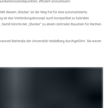
unikationssendepunkten, effizient anzusteuern.
it diesem ,Stecker‘ ist der Weg frei für eine automatisierte,
ung ist das Verbindungskonzept auch kompatibel zu hybriden
t. Damit könnte der „Stecker“ zu einem zentralen Baustein für Rechen-
vanced Materials der Universität Heidelberg durchgeführt. Sie waren