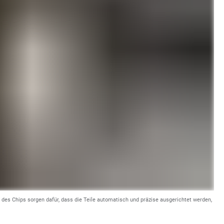
e des Chips sorgen dafür, dass die Teile automatisch und präzise ausgerichtet werden,