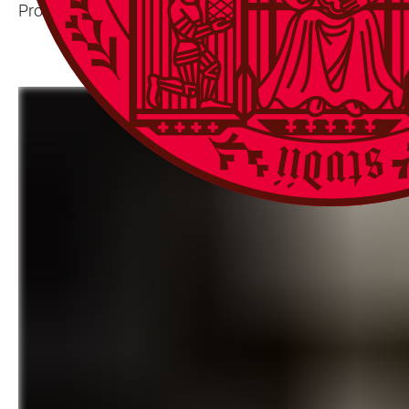
Prof. Dr. Wolfram Pernice am Kirchhoff-Institut für Phy