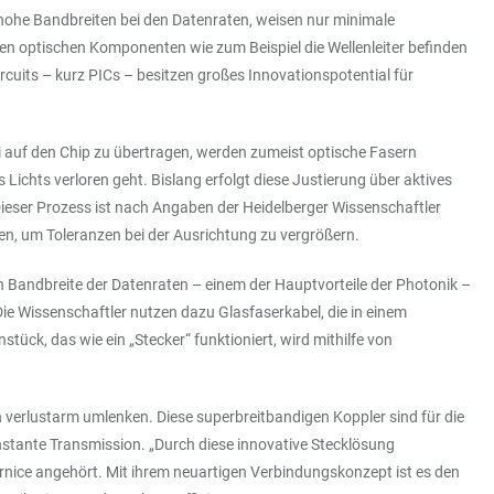
m hohe Bandbreiten bei den Datenraten, weisen nur minimale
gen optischen Komponenten wie zum Beispiel die Wellenleiter befinden
rcuits – kurz PICs – besitzen großes Innovationspotential für
ei auf den Chip zu übertragen, werden zumeist optische Fasern
Lichts verloren geht. Bislang erfolgt diese Justierung über aktives
Dieser Prozess ist nach Angaben der Heidelberger Wissenschaftler
ren, um Toleranzen bei der Ausrichtung zu vergrößern.
en Bandbreite der Datenraten – einem der Hauptvorteile der Photonik –
ie Wissenschaftler nutzen dazu Glasfaserkabel, die in einem
ück, das wie ein „Stecker“ funktioniert, wird mithilfe von
n verlustarm umlenken. Diese superbreitbandigen Koppler sind für die
stante Transmission. „Durch diese innovative Stecklösung
rnice angehört. Mit ihrem neuartigen Verbindungskonzept ist es den