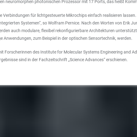
inen neuromorphen photonischen Prozessor mit 17 Ports, das heißt Komm
 Verbindungen für lichtgesteuerte Mikrochips einfach realisieren lassen. M
ntegrierten Systemen“, so Wolfram Pernice. Nach den Worten von Erik J
erden auch modulare, flexibel rekonfigurierbare Architekturen unterstütz
 Anwendungen, zum Beispiel in der optischen Sensortechnik, werden.
it Forscherinnen des Institute for Molecular Systems Engineering and Ad
rgebnisse sind in der Fachzeitschrift „Science Advances“ erschienen.