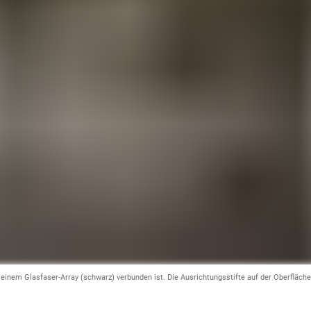
t einem Glasfaser-Array (schwarz) verbunden ist. Die Ausrichtungsstifte auf der Oberfläch