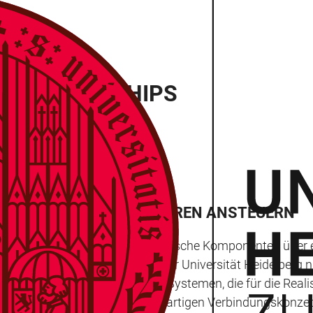
ESTEUERTE CHIPS
PHOTONISCHE PROZESSOREN ANSTEUERN
chip ebenso einfach wie elektronische Komponenten über e
aben Physiker und Chemiker der Universität Heidelberg nu
 von photonischen integrierten Systemen, die für die Real
ie Forschung an diesem neuartigen Verbindungskonzept f