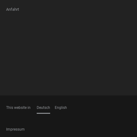
Anfahrt
FOOTER
MEMBERSHIPS
This website in
Deutsch
English
SPRACHEN
FOOTER
Impressum