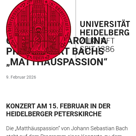
ZUM
HAUPTNAVIGATION
WEBSEITENSUCHE
LINKS
HAUPTINHALT
ÖFFNEN
ÖFFNEN
ZUR
BARRIEREFREIHEIT
KONZERT
CAMERATA CAROLINA
PRÄSENTIERT BACHS
„MATTHÄUSPASSION“
9. Februar 2026
KONZERT AM 15. FEBRUAR IN DER
HEIDELBERGER PETERSKIRCHE
Die „Matthäuspassion“ von Johann Sebastian Bach