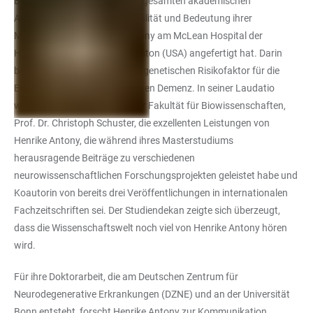
Bestleistungen während ihrer gesamten akademischen
Ausbildung die besondere Qualität und Bedeutung ihrer
Masterarbeit, die Henrike Antony am McLean Hospital der
Harvard Medical School in Boston (USA) angefertigt hat. Darin
beschäftigt sie sich mit einem genetischen Risikofaktor für die
Entwicklung der Alzheimer’schen Demenz. In seiner Laudatio
würdigte der Studiendekan der Fakultät für Biowissenschaften,
Prof. Dr. Christoph Schuster, die exzellenten Leistungen von
Henrike Antony, die während ihres Masterstudiums
herausragende Beiträge zu verschiedenen
neurowissenschaftlichen Forschungsprojekten geleistet habe und
Koautorin von bereits drei Veröffentlichungen in internationalen
Fachzeitschriften sei. Der Studiendekan zeigte sich überzeugt,
dass die Wissenschaftswelt noch viel von Henrike Antony hören
wird.
Für ihre Doktorarbeit, die am Deutschen Zentrum für
Neurodegenerative Erkrankungen (DZNE) und an der Universität
Bonn entsteht, forscht Henrike Antony zur Kommunikation