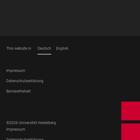
This website in
Deutsch
English
SPRACHEN
FOOTER
Impressum
LEGAL
Datenschutzerklärung
Barrierefreiheit
FOOTER
SOCIAL
MEDIA
©2026 Universität Heidelberg
FOOTER
Impressum
LEGAL
Datenschutzerklärung