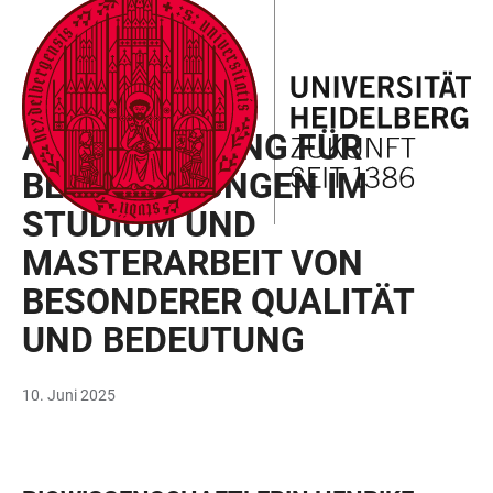
ZUM
HAUPTNAVIGATION
WEBSEITENSUCHE
LINKS
HAUPTINHALT
ÖFFNEN
ÖFFNEN
ZUR
BARRIEREFREIHEIT
MARIE-LUISE JUNG-PREIS
AUSZEICHNUNG FÜR
BESTLEISTUNGEN IM
STUDIUM UND
MASTERARBEIT VON
BESONDERER QUALITÄT
UND BEDEUTUNG
10. Juni 2025