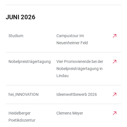
JUNI 2026
Studium
Campustour Im
TABELLE
Neuenheimer Feld
Nobelpreisträgertagung
Vier Promovierende bei der
Nobelpreisträgertagung in
Lindau
hei_INNOVATION
Ideenwettbewerb 2026
Heidelberger
Clemens Meyer
Poetikdozentur