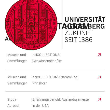
ZUM
HAUPTNAVIGATION
WEBSEITENSUCHE
LINKS
HAUPTINHALT
ÖFFNEN
ÖFFNEN
ZUR
LINKLISTE INSTAGRAM
BARRIEREFREIHEIT
AUGUST 2026
Museen und
heiCOLLECTIONS:
TABELLE
Sammlungen
Geowissenschaften
Museen und
heiCOLLECTIONS: Sammlung
Sammlungen
Prinzhorn
Study
Erfahrungsbericht: Auslandssemester
Abroad
in den USA