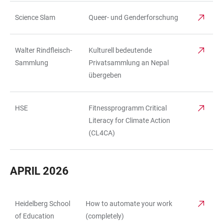
Science Slam
Queer- und Genderforschung
Walter Rindfleisch-
Kulturell bedeutende
Sammlung
Privatsammlung an Nepal
übergeben
HSE
Fitnessprogramm Critical
Literacy for Climate Action
(CL4CA)
APRIL 2026
Heidelberg School
How to automate your work
TABELLE
of Education
(completely)