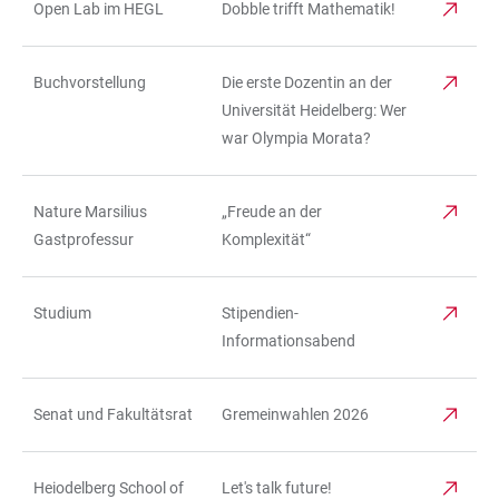
Open Lab im HEGL
Dobble trifft Mathematik!
Buchvorstellung
Die erste Dozentin an der
Universität Heidelberg: Wer
war Olympia Morata?
Nature Marsilius
„Freude an der
Gastprofessur
Komplexität“
Studium
Stipendien-
Informationsabend
Senat und Fakultätsrat
Gremeinwahlen 2026
Heiodelberg School of
Let's talk future!