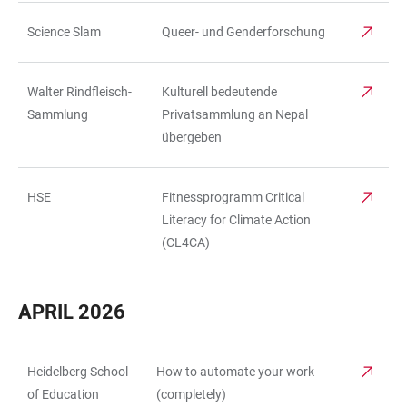
Science Slam
Queer- und Genderforschung
Walter Rindfleisch-
Kulturell bedeutende
Sammlung
Privatsammlung an Nepal
übergeben
HSE
Fitnessprogramm Critical
Literacy for Climate Action
(CL4CA)
APRIL 2026
Heidelberg School
How to automate your work
TABELLE
of Education
(completely)