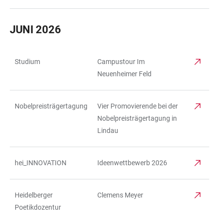
JUNI 2026
Studium
Campustour Im
TABELLE
Neuenheimer Feld
Nobelpreisträgertagung
Vier Promovierende bei der
Nobelpreisträgertagung in
Lindau
hei_INNOVATION
Ideenwettbewerb 2026
Heidelberger
Clemens Meyer
Poetikdozentur