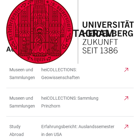
ZUM
HAUPTNAVIGATION
WEBSEITENSUCHE
LINKS
HAUPTINHALT
ÖFFNEN
ÖFFNEN
ZUR
LINKLISTE INSTAGRAM
BARRIEREFREIHEIT
AUGUST 2026
Museen und
heiCOLLECTIONS:
TABELLE
Sammlungen
Geowissenschaften
Museen und
heiCOLLECTIONS: Sammlung
Sammlungen
Prinzhorn
Study
Erfahrungsbericht: Auslandssemester
Abroad
in den USA