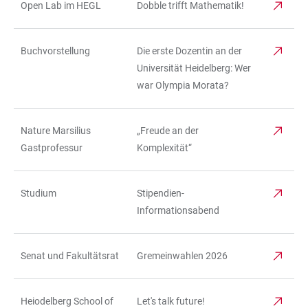
Open Lab im HEGL
Dobble trifft Mathematik!
Buchvorstellung
Die erste Dozentin an der
Universität Heidelberg: Wer
war Olympia Morata?
Nature Marsilius
„Freude an der
Gastprofessur
Komplexität“
Studium
Stipendien-
Informationsabend
Senat und Fakultätsrat
Gremeinwahlen 2026
Heiodelberg School of
Let's talk future!