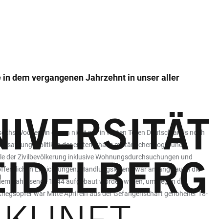
e in dem vergangenen Jahrzehnt in unser aller
echs Wochen, in denen nicht nur in weiten Teilen Deutschlands noch
satzungspolitik in der ersten Phase militärischer Logik und
olle der Zivilbevölkerung inklusive Wohnungsdurchsuchungen und
ffentlichen Einrichtungen. Handlungsleitend war anfangs auch die
it dem Jahresende 1944 aufgebaut worden waren, um gegen die
riegsopfer war Mitte April ein aus der Gefangenschaft geflohener 18-