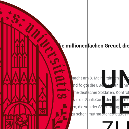
 Augenblick vergaßen wir die millionenfachen Greuel, di
it der Kapitulation der deutschen Wehrmacht am 8. Mai vergingen fast s
riegszustand andauerte. Dementsprechend folgte die US-amerikanische Be
es bedeutete: Entwaffnung und Gefangennahme deutscher Soldaten, Kontr
rkehrs und strenge Ausgangssperren sowie die Schließung der meisten ö
ten Werwolf- Gruppen – Partisaneneinheiten, die von der SS-Führung se
lberg war vom Werwolf allerdings nichts zu sehen; mutmaßliches letztes K
schossen wurde.