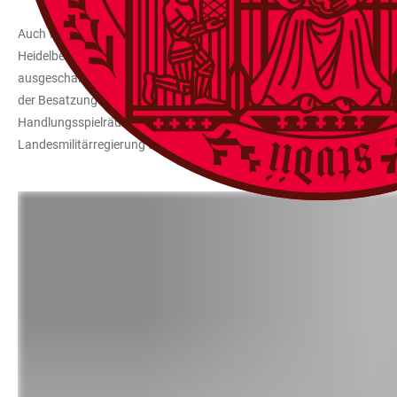
Auch wenn in den ersten Tagen die militärischen Belange ganz im Vo
Heidelbergerinnen und Heidelbergern klar, dass sie eine Zeitenwende
ausgeschaltet wurden: „the removal of all active Nazis und ardent sy
der Besatzungspolitik wurde in den folgenden Wochen und Monaten auf
Handlungsspielräume der lokalen Militärregierung, die im Heidelberge
Landesmilitärregierung und ihre Spezialeinheiten sowie durch Interve