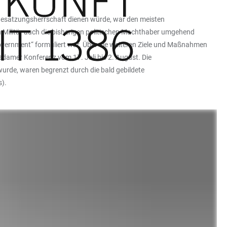
 Besatzungsherrschaft dienen würde, war den meisten
n Militär auch die bisherigen politischen Machthaber umgehend
 Government“ formuliert war. Über die weiteren Ziele und Maßnahmen
sdamer Konferenz vom 17. Juli bis 2. August. Die
wurde, waren begrenzt durch die bald gebildete
s).