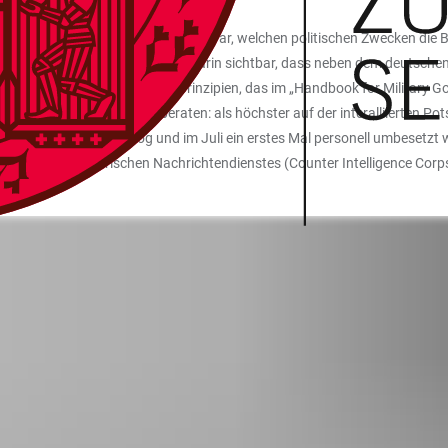
rdergrund standen und noch offen war, welchen politischen Zwecken die
 erlebten. Diese wurde zunächst darin sichtbar, dass neben dem deutsche
mpathizers“ war eines der Leitprinzipien, das im „Handbook for Military
 verschiedenen Ebenen beraten: als höchster auf der interalliierten Pot
r Rathaus Quartier bezog und im Juli ein erstes Mal personell umbesetzt 
ntionen des militärischen Nachrichtendienstes (Counter Intelligence Corp