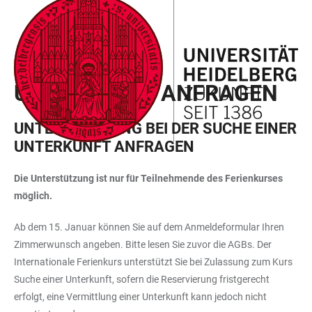
ZUM
HAUPTNAVIGATION
WEBSEITENSUCHE
LINKS
HAUPTINHALT
ÖFFNEN
ÖFFNEN
ZUR
BARRIEREFREIHEIT
ORGANISATORISCHES
UNTERKUNFT ANFRAGEN
UNTERSTÜTZUNG BEI DER SUCHE EINER
UNTERKUNFT ANFRAGEN
Die Unterstützung ist nur für Teilnehmende des Ferienkurses
möglich.
Ab dem 15. Januar können Sie auf dem Anmeldeformular Ihren
Zimmerwunsch angeben. Bitte lesen Sie zuvor die AGBs. Der
Internationale Ferienkurs unterstützt Sie bei Zulassung zum Kurs
Suche einer Unterkunft, sofern die Reservierung fristgerecht
erfolgt, eine Vermittlung einer Unterkunft kann jedoch nicht